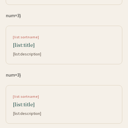
num=3}
[list:sortname]
[list:title]
[list:description]
num=3}
[list:sortname]
[list:title]
[list:description]