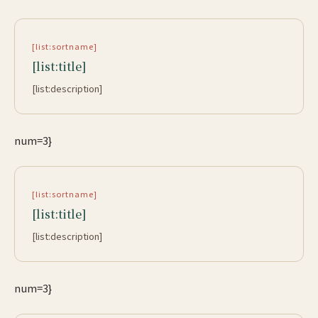
[list:sortname]
[list:title]
[list:description]
num=3}
[list:sortname]
[list:title]
[list:description]
num=3}