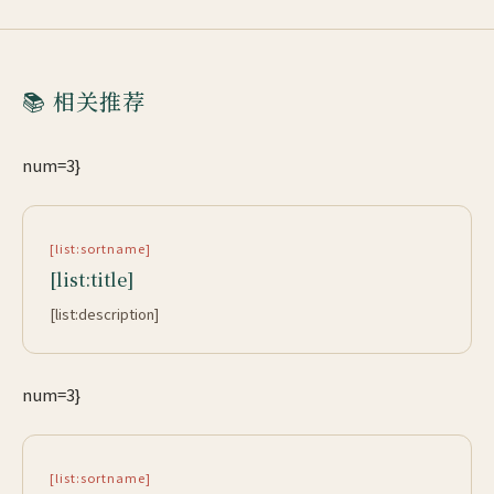
📚 相关推荐
num=3}
[list:sortname]
[list:title]
[list:description]
num=3}
[list:sortname]