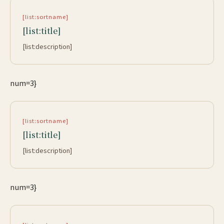
[list:sortname]
[list:title]
[list:description]
num=3}
[list:sortname]
[list:title]
[list:description]
num=3}