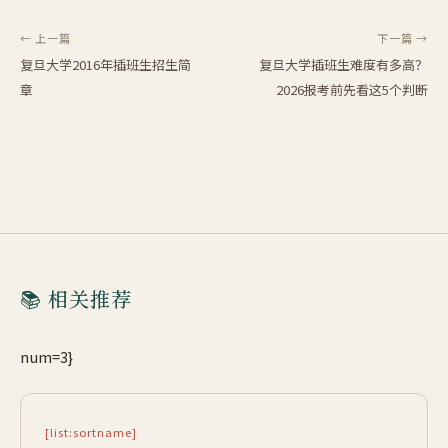
← 上一篇
下一篇 →
复旦大学2016年插班生招生简
复旦大学插班生难度有多高？
章
2026报考前先看这5个判断
📚 相关推荐
num=3}
[list:sortname]