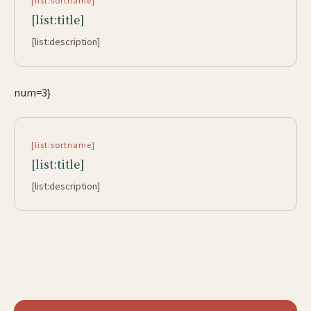
[list:sortname]
[list:title]
[list:description]
num=3}
[list:sortname]
[list:title]
[list:description]