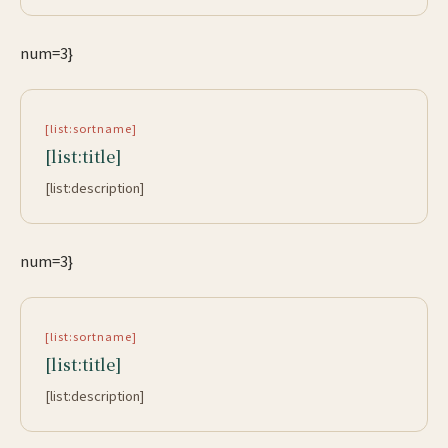
num=3}
[list:sortname]
[list:title]
[list:description]
num=3}
[list:sortname]
[list:title]
[list:description]