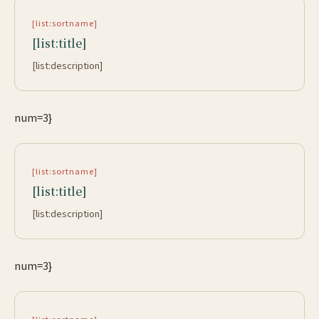
[list:sortname]
[list:title]
[list:description]
num=3}
[list:sortname]
[list:title]
[list:description]
num=3}