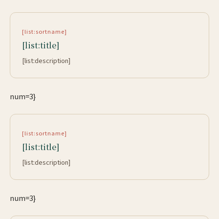
[list:sortname]
[list:title]
[list:description]
num=3}
[list:sortname]
[list:title]
[list:description]
num=3}