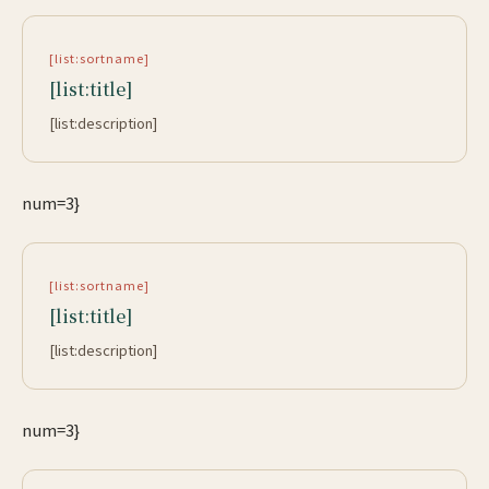
[list:sortname]
[list:title]
[list:description]
num=3}
[list:sortname]
[list:title]
[list:description]
num=3}