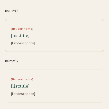
num=3}
[list:sortname]
[list:title]
[list:description]
num=3}
[list:sortname]
[list:title]
[list:description]