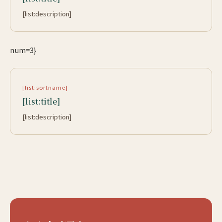
[list:description]
num=3}
[list:sortname]
[list:title]
[list:description]