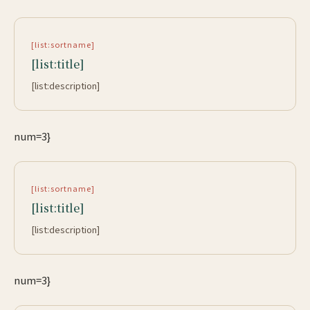
[list:sortname]
[list:title]
[list:description]
num=3}
[list:sortname]
[list:title]
[list:description]
num=3}