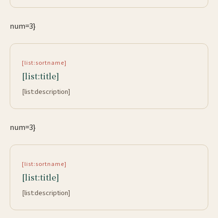
num=3}
[list:sortname]
[list:title]
[list:description]
num=3}
[list:sortname]
[list:title]
[list:description]