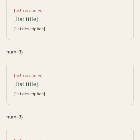
[list:sortname]
[list:title]
[list:description]
num=3}
[list:sortname]
[list:title]
[list:description]
num=3}