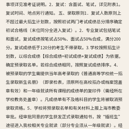
事项详见准考证说明。2．复试：含面试、笔试，详见附表1。
复试时间、地点另行通知。 五、录取原则1．复试人数原则上
不超过最大招生计划数，按照初试两门考试成绩总分排序确定
初试合格线（末位同分全进入复试）。2．专业复试包括笔试
和面试，复试成绩按笔试占50%、面试占50%合成，满分200
分。复试成绩低于120分的考生不得录取。3. 学校按照招生计
划数，以综合成绩【综合成绩=初试成绩+复试成绩】为依据，
确定预录取名单。若综合成绩相同，按照复试成绩排序。4．
被预录取的学生需提供当年高考录取的《普通高等学校统一招
生录取新生名册》（即录检表，须原所在高校招办或档案馆盖
章有效）和一年级就读所有课程的成绩单的复印件（需经所在
学校教务处盖章）。凡成绩单有不及格科目的学生将被取消预
录取资格。5．学校将预录取名单和有关材料上报上海市教委
审批。经审批同意的学生获发正式录取通知书，按“插班生”
途径进入我校相关专业就读（部分专业须从一年级就读）。经