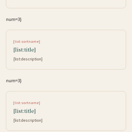
num=3}
[list:sortname]
[list:title]
[list:description]
num=3}
[list:sortname]
[list:title]
[list:description]