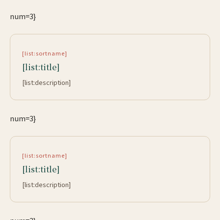
num=3}
[list:sortname]
[list:title]
[list:description]
num=3}
[list:sortname]
[list:title]
[list:description]