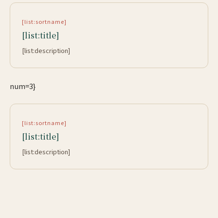
[list:sortname]
[list:title]
[list:description]
num=3}
[list:sortname]
[list:title]
[list:description]