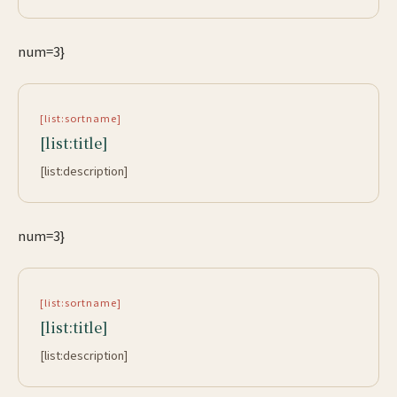
num=3}
[list:sortname]
[list:title]
[list:description]
num=3}
[list:sortname]
[list:title]
[list:description]