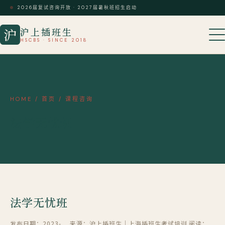
2026届复试咨询开放 · 2027届暑秋班招生启动
沪上插班生
沪
HSCBS · SINCE 2018
HOME
/
首页
/
课程咨询
法学无忧班
法学无忧班
发布日期：2023-
来源：沪上插班生｜上海插班生考试培训
阅读：