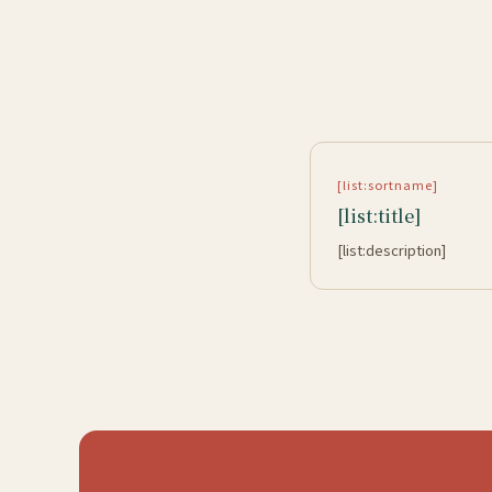
[list:sortname]
[list:title]
[list:description]