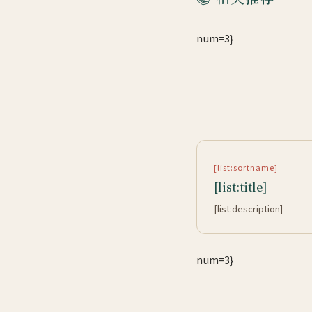
num=3}
[list:sortname]
[list:title]
[list:description]
num=3}