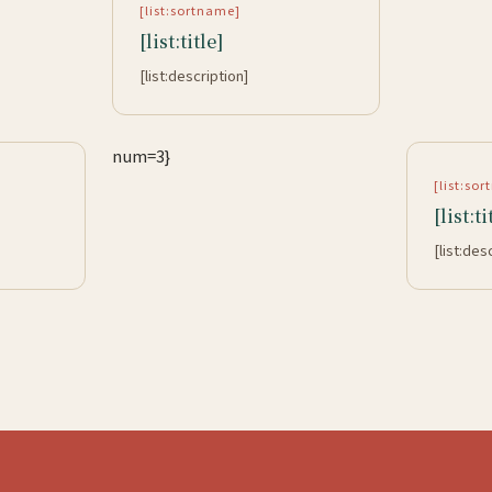
[list:sortname]
[list:title]
[list:description]
num=3}
[list:so
[list:ti
[list:des