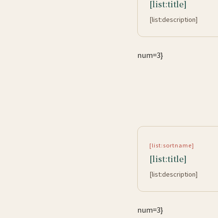
[list:title]
[list:description]
num=3}
[list:sortname]
[list:title]
[list:description]
num=3}