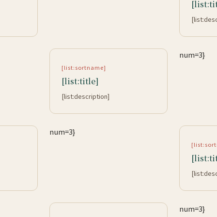
[list:ti
[list:des
num=3}
[list:sortname]
[list:title]
[list:description]
num=3}
[list:so
[list:ti
[list:des
num=3}