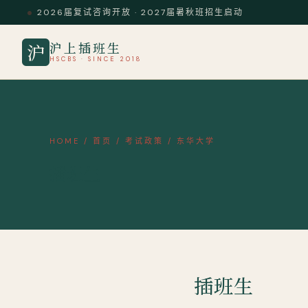
2026届复试咨询开放 · 2027届暑秋班招生启动
沪上插班生
沪
HSCBS · SINCE 2018
HOME
/
首页
/
考试政策
/
东华大学
插班生
插班生