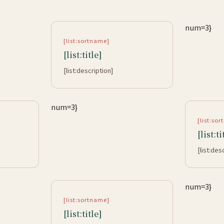
num=3}
[list:sortname]
[list:title]
[list:description]
num=3}
[list:so
[list:ti
[list:des
num=3}
[list:sortname]
[list:title]