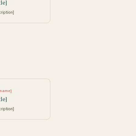
tle]
cription]
rtname]
tle]
cription]