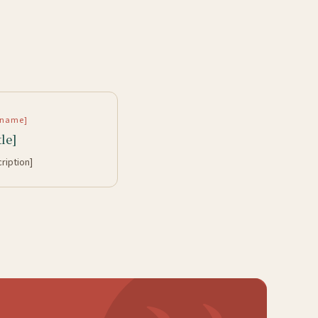
rtname]
tle]
cription]