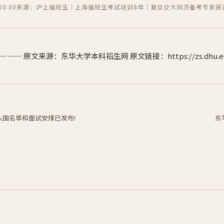
0:00
来源：沪上插班生｜上海插班生考试培训8年｜复旦交大同济备考专家
阅
原文来源：东华大学本科招生网 原文链接：https://zs.dhu.edu.cn/
入围名单和面试安排已发布!
东