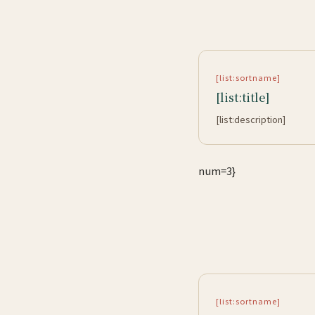
[list:sortname]
[list:title]
[list:description]
num=3}
[list:sortname]