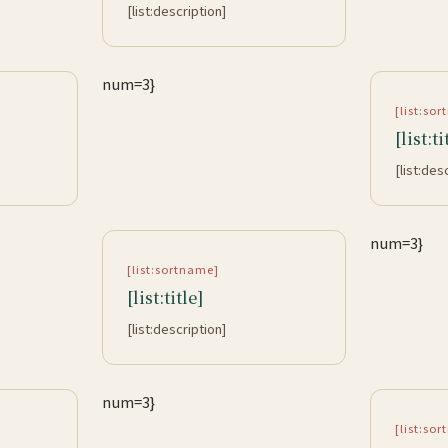
[list:description]
num=3}
[list:so
[list:ti
[list:des
num=3}
[list:sortname]
[list:title]
[list:description]
num=3}
[list:so