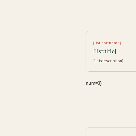
[list:sortname]
[list:title]
[list:description]
num=3}