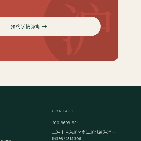
沪
预约学情诊断 →
CONTACT
400-9699-884
上海市浦东新区南汇新城镇海洋一
路399号3楼306