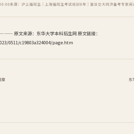
0:00
来源：沪上插班生｜上海插班生考试培训8年｜复旦交大同济备考专家
阅
——— 原文来源：东华大学本科招生网 原文链接：
/2023/0511/c19803a324004/page.htm
简章
东