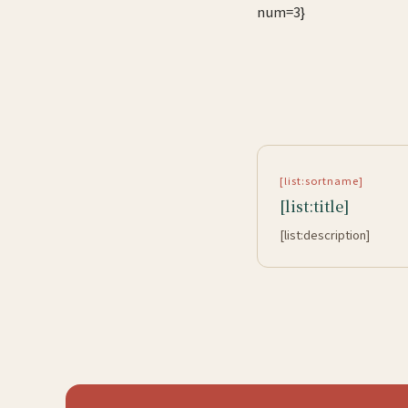
num=3}
[list:sortname]
[list:title]
[list:description]