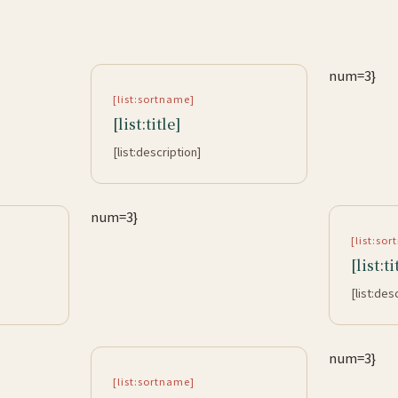
num=3}
[list:sortname]
[list:title]
[list:description]
num=3}
[list:so
[list:ti
[list:des
num=3}
[list:sortname]