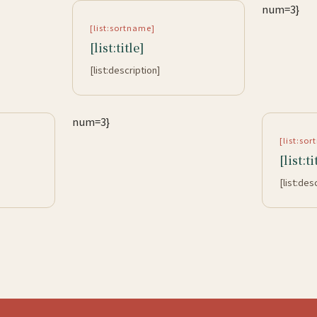
num=3}
[list:sortname]
[list:title]
[list:description]
num=3}
[list:so
[list:ti
[list:des