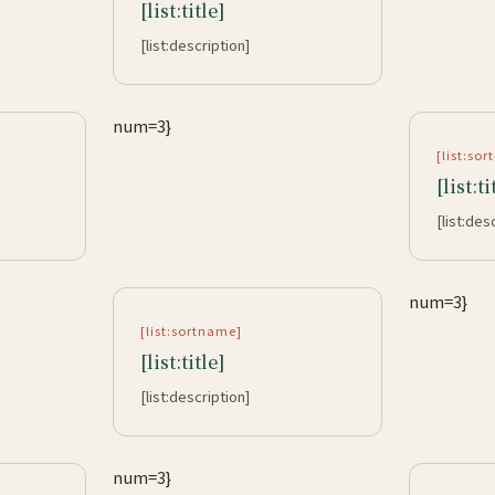
[list:title]
[list:description]
num=3}
[list:so
[list:ti
[list:des
num=3}
[list:sortname]
[list:title]
[list:description]
num=3}