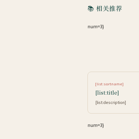
📚 相关推荐
num=3}
[list:sortname]
[list:title]
[list:description]
num=3}