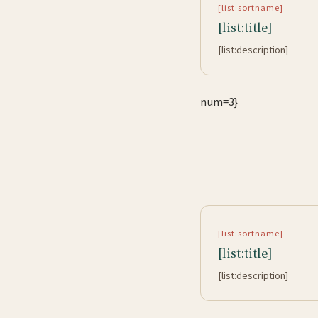
[list:sortname]
[list:title]
[list:description]
num=3}
[list:sortname]
[list:title]
[list:description]