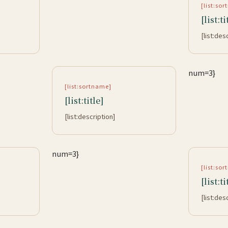
[list:so
[list:ti
[list:des
num=3}
[list:sortname]
[list:title]
[list:description]
num=3}
[list:so
[list:ti
[list:des