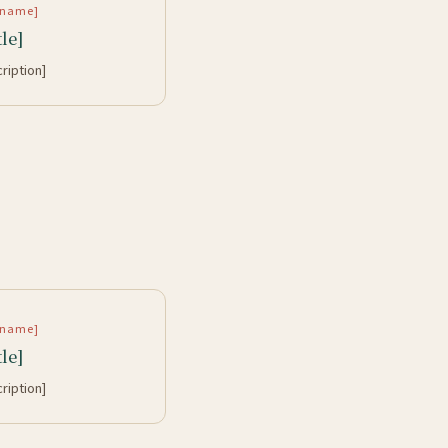
rtname]
tle]
cription]
rtname]
tle]
cription]