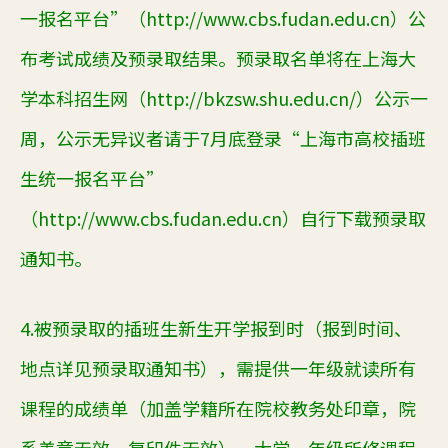
一报名平台”（http://www.cbs.fudan.edu.cn）
公
布考试成绩及预录取结果
。
预录取名单将在上海大
学本科招生网（
http://bkzsw.shu.edu.cn/
）公示一
周，公示无异议者
请
于
7月底
登
录
“上海市高校插班
生统一报名平台”
（http://www.cbs.fuda
n.edu.cn）自行下载预录取
通知书。
4.
被预录取的插班生新生开学报到时（报到时间、
地点
详见预录取通知书）
，
需提供
一年级就读所有
课程的成绩单（
加盖
学籍所在院校教务处
印
章
，
院