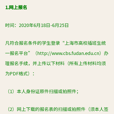
1.网上报名
时间：20
20
年
6
月
18
日-
6
月
25
日
凡符合报名条件的学生
登录
“上海市高校插班生统
一报名平台”（http://www.cbs.fudan.edu.cn）办
理报名手续，并
上传以下材料（所有上传材料均须
为PDF格式）：
（1）
本人身份证原件
扫描或拍照件
；
（2）
网上下载的报名表的扫描或拍照件（须本人签