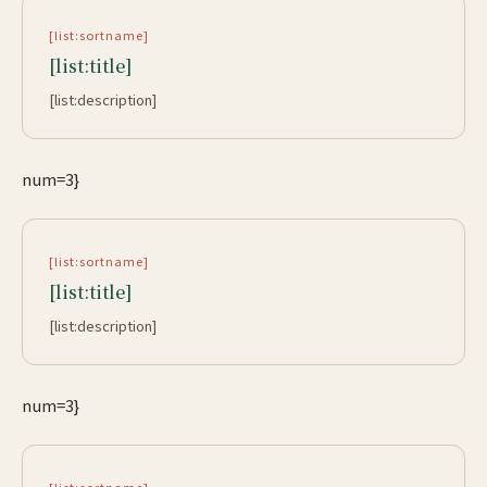
[list:sortname]
[list:title]
[list:description]
num=3}
[list:sortname]
[list:title]
[list:description]
num=3}