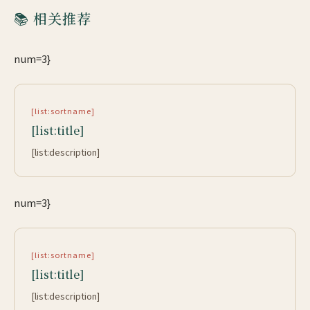
📚 相关推荐
num=3}
[list:sortname]
[list:title]
[list:description]
num=3}
[list:sortname]
[list:title]
[list:description]