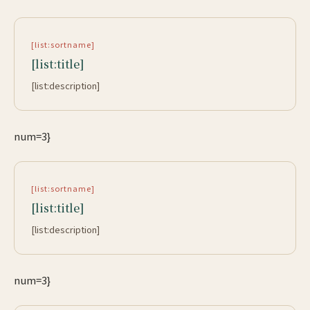
[list:sortname]
[list:title]
[list:description]
num=3}
[list:sortname]
[list:title]
[list:description]
num=3}