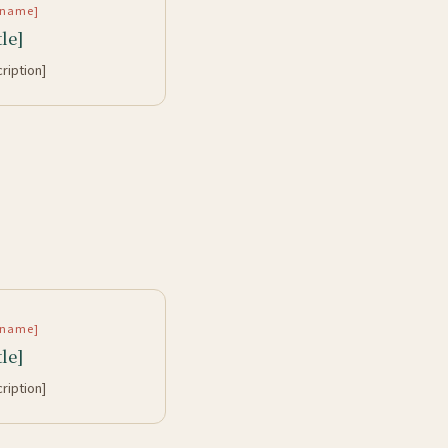
rtname]
tle]
cription]
rtname]
tle]
cription]