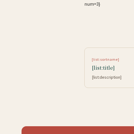
num=3}
[list:sortname]
[list:title]
[list:description]