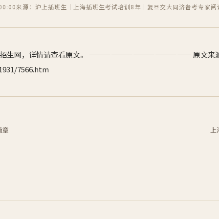
0:00
来源：沪上插班生｜上海插班生考试培训8年｜复旦交大同济备考专家
阅
招生网，详情请查看原文。 —————————————— 原文来
931/7566.htm
简章
上