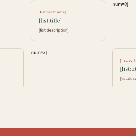
num=3}
[list:sortname]
[list:title]
[list:description]
num=3}
[list:so
[list:ti
[list:des