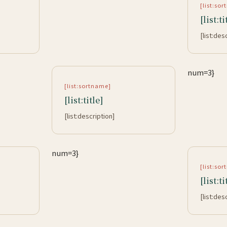
[list:so
[list:ti
[list:des
num=3}
[list:sortname]
[list:title]
[list:description]
num=3}
[list:so
[list:ti
[list:des