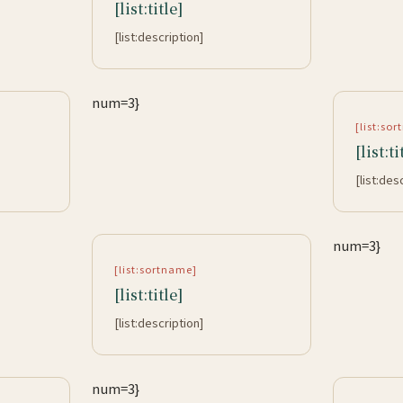
[list:title]
[list:description]
num=3}
[list:so
[list:ti
[list:des
num=3}
[list:sortname]
[list:title]
[list:description]
num=3}