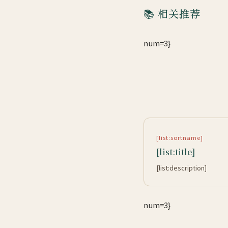
📚 相关推荐
num=3}
[list:sortname]
[list:title]
[list:description]
num=3}