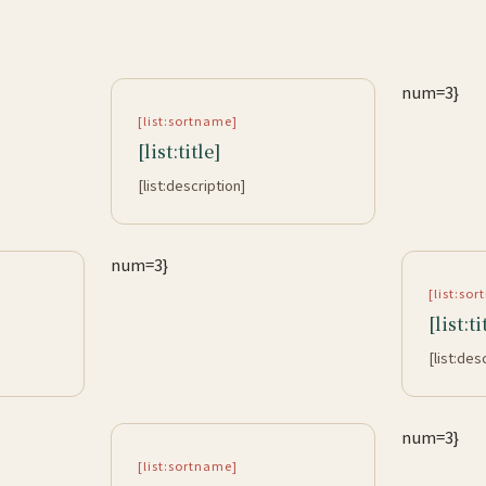
num=3}
[list:sortname]
[list:title]
[list:description]
num=3}
[list:so
[list:ti
[list:des
num=3}
[list:sortname]