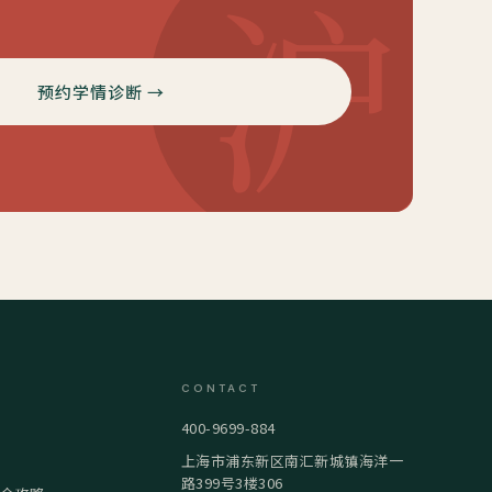
沪
预约学情诊断 →
CONTACT
400-9699-884
上海市浦东新区南汇新城镇海洋一
路399号3楼306