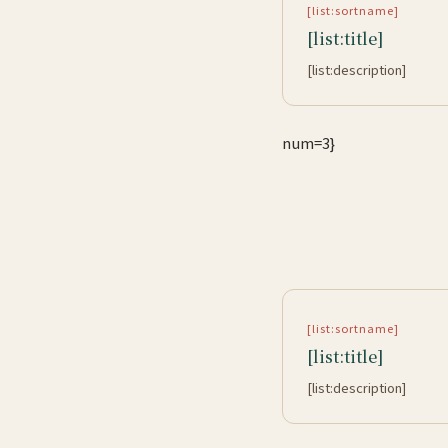
[list:sortname]
[list:title]
[list:description]
num=3}
[list:sortname]
[list:title]
[list:description]