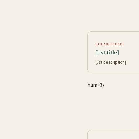
[list:sortname]
[list:title]
[list:description]
num=3}