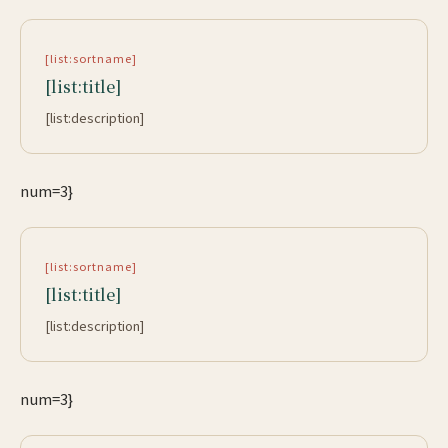
[list:sortname]
[list:title]
[list:description]
num=3}
[list:sortname]
[list:title]
[list:description]
num=3}