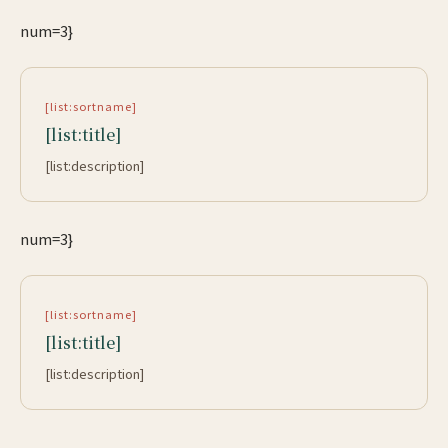
num=3}
[list:sortname]
[list:title]
[list:description]
num=3}
[list:sortname]
[list:title]
[list:description]