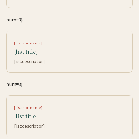
num=3}
[list:sortname]
[list:title]
[list:description]
num=3}
[list:sortname]
[list:title]
[list:description]