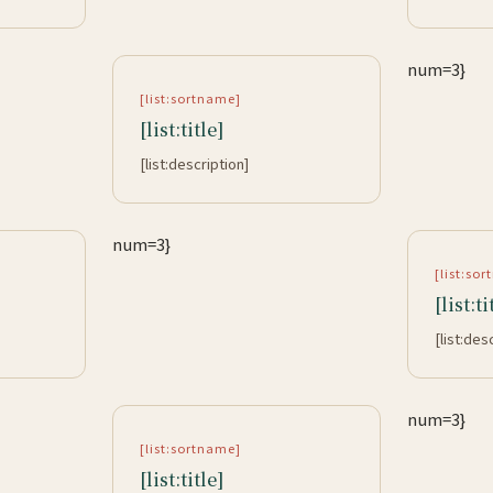
num=3}
[list:sortname]
[list:title]
[list:description]
num=3}
[list:so
[list:ti
[list:des
num=3}
[list:sortname]
[list:title]