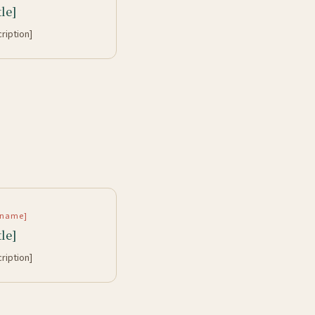
tle]
cription]
rtname]
tle]
cription]