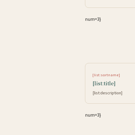
num=3}
[list:sortname]
[list:title]
[list:description]
num=3}