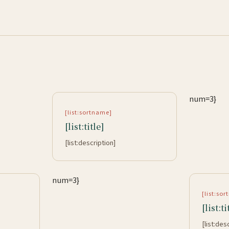
num=3}
[list:sortname]
[list:title]
[list:description]
num=3}
[list:so
[list:ti
[list:des