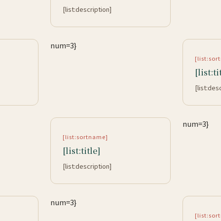
[list:description]
num=3}
[list:so
[list:ti
[list:des
num=3}
[list:sortname]
[list:title]
[list:description]
num=3}
[list:so