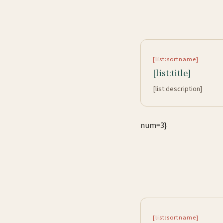
[list:sortname]
[list:title]
[list:description]
num=3}
[list:sortname]