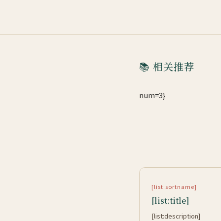
📚 相关推荐
num=3}
[list:sortname]
[list:title]
[list:description]