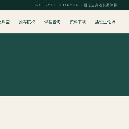
SINCE 2018 · SHANGHAI · 插班生赛道长期深耕
上课堂
推荐院校
课程咨询
资料下载
插班生论坛
知