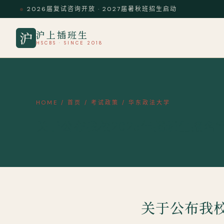
2026届复试咨询开放 · 2027届暑秋班招生启动
沪上插班生
沪
HSCBS · SINCE 2018
HOME
/
首页
/
考试政策
/
华东政法大学
关于公布我校2025年插班生报名
关于公布我校