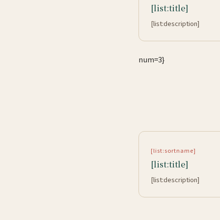
[list:title]
[list:description]
num=3}
[list:sortname]
[list:title]
[list:description]