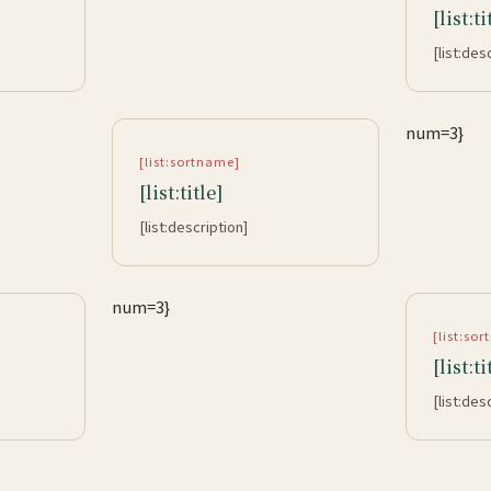
[list:ti
[list:des
num=3}
[list:sortname]
[list:title]
[list:description]
num=3}
[list:so
[list:ti
[list:des