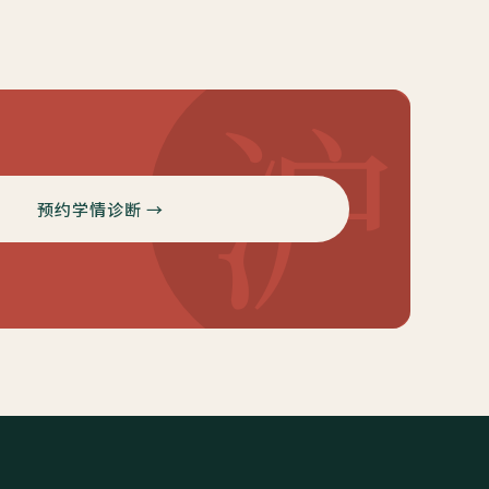
沪
预约学情诊断 →