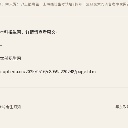
0:00
来源：沪上插班生｜上海插班生考试培训8年｜复旦交大同济备考专家
阅
本科招生网，详情请查看原文。
—
本科招生网
pl.edu.cn/2025/0516/c8959a220248/page.htm
考试 考生须知
华东政