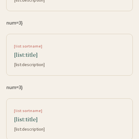
num=3}
[list:sortname]
[list:title]
[list:description]
num=3}
[list:sortname]
[list:title]
[list:description]