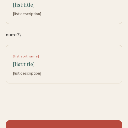
[list:title]
[list:description]
num=3}
[list:sortname]
[list:title]
[list:description]