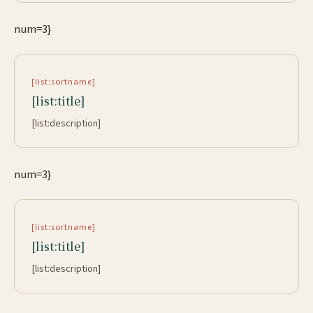
num=3}
[list:sortname]
[list:title]
[list:description]
num=3}
[list:sortname]
[list:title]
[list:description]