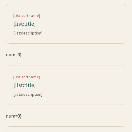
[list:sortname]
[list:title]
[list:description]
num=3}
[list:sortname]
[list:title]
[list:description]
num=3}