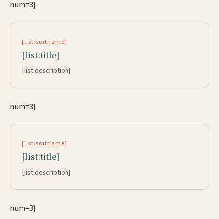
num=3}
[list:sortname]
[list:title]
[list:description]
num=3}
[list:sortname]
[list:title]
[list:description]
num=3}