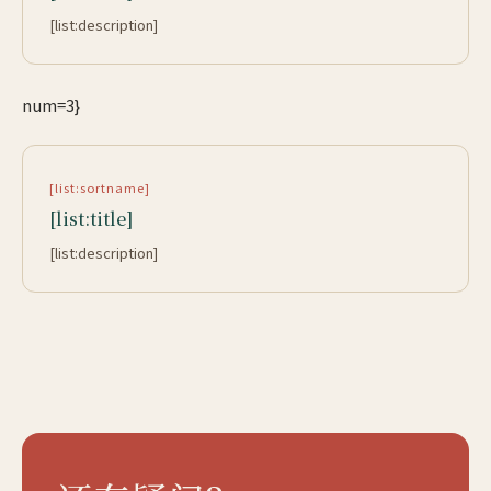
[list:description]
num=3}
[list:sortname]
[list:title]
[list:description]