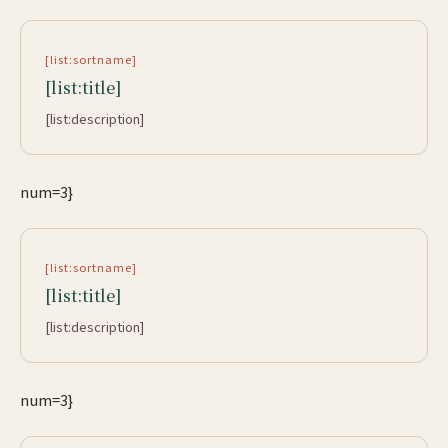
[list:sortname]
[list:title]
[list:description]
num=3}
[list:sortname]
[list:title]
[list:description]
num=3}