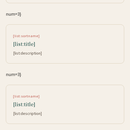
num=3}
[list:sortname]
[list:title]
[list:description]
num=3}
[list:sortname]
[list:title]
[list:description]