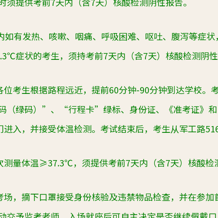
时须提供考前
7
天内（含
7
天）核酸检测阴性报告。
内如有发热、咳嗽、咽痛、呼吸困难、呕吐、腹泻等症状
.3
℃症状的考生，须持考前
7
天内（含
7
天）核酸检测阴性
各位考生根据路程远近，提前
60
分钟
-90
分钟到达学校。
码（绿码）”、“行程卡”绿标、身份证、《准考证》和
门进入，并接受体温检测。考试结束后，考生从军工路
51
次测量体温≥
37.3
℃，须提供考前
7
天内（含
7
天）核酸检
考场，摘下口罩接受身份核验及违禁物品检查，并在参加
动交予监考老师。入场就座后可自主决定是否继续佩戴口