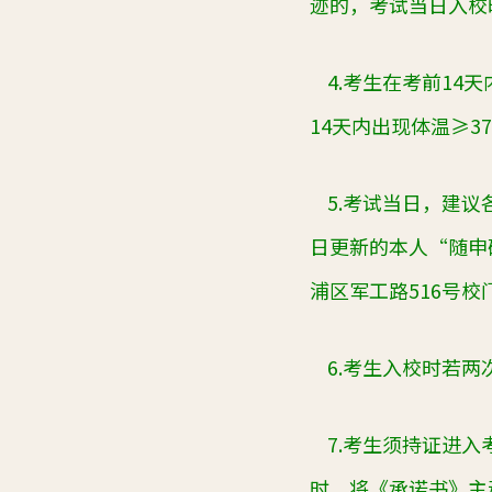
迹的，考试当日入校
4.
考生在考前
14
天
14
天内出现体温≥
37
5.
考试当日，建议
日更新的本人“随申
浦区军工路
516
号校
6.
考生入校时若两
7.
考生须持证进入
时，将《承诺书》主