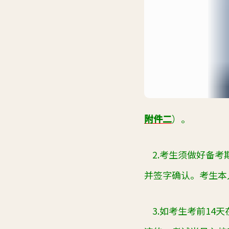
附件
二
）。
2.
考生须做好备考
并签字确认。考生本
3.
如考生考前
14
天