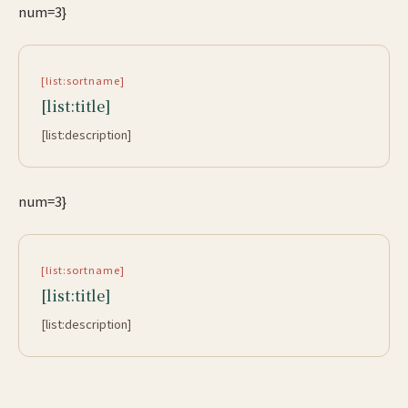
num=3}
[list:sortname]
[list:title]
[list:description]
num=3}
[list:sortname]
[list:title]
[list:description]