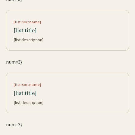
[list:sortname]
[list:title]
[list:description]
num=3}
[list:sortname]
[list:title]
[list:description]
num=3}