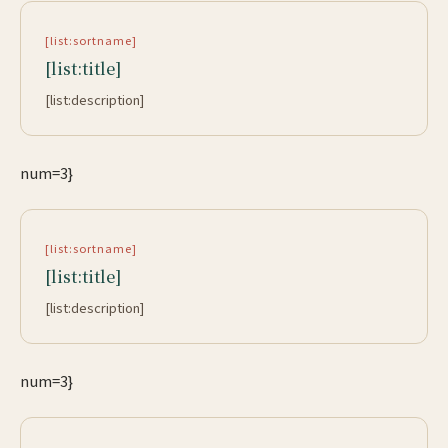
[list:sortname]
[list:title]
[list:description]
num=3}
[list:sortname]
[list:title]
[list:description]
num=3}