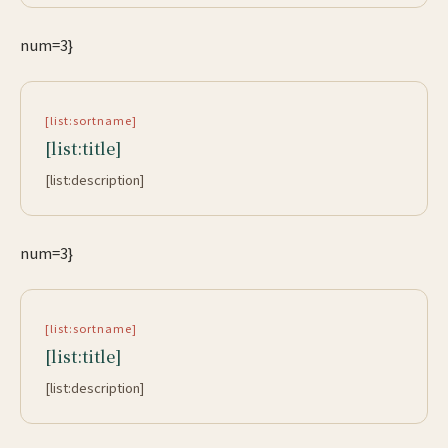
num=3}
[list:sortname]
[list:title]
[list:description]
num=3}
[list:sortname]
[list:title]
[list:description]