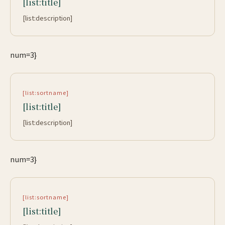
[list:title]
[list:description]
num=3}
[list:sortname]
[list:title]
[list:description]
num=3}
[list:sortname]
[list:title]