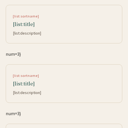
[list:sortname]
[list:title]
[list:description]
num=3}
[list:sortname]
[list:title]
[list:description]
num=3}