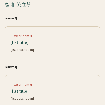
📚 相关推荐
num=3}
[list:sortname]
[list:title]
[list:description]
num=3}
[list:sortname]
[list:title]
[list:description]