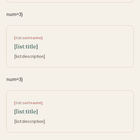
num=3}
[list:sortname]
[list:title]
[list:description]
num=3}
[list:sortname]
[list:title]
[list:description]