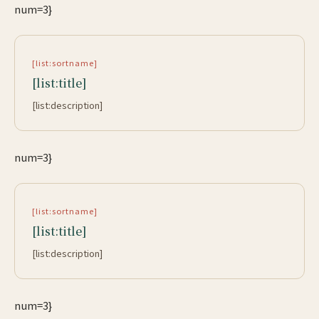
num=3}
[list:sortname]
[list:title]
[list:description]
num=3}
[list:sortname]
[list:title]
[list:description]
num=3}