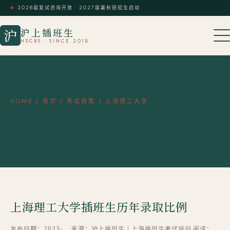
2026届复试咨询开放 · 2027届暑秋班招生启动
沪上插班生
沪
HSCBS · SINCE 2018
HOME
/
首页
/
考试政策
/
上海理工大学
上海理工大学插班生历年录取比例
上海理工大学插班生历年录取比例
发布日期：2023-
来源：沪上插班生｜上海插班生考试培训
阅读：