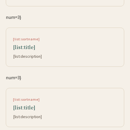
num=3}
[list:sortname]
[list:title]
[list:description]
num=3}
[list:sortname]
[list:title]
[list:description]