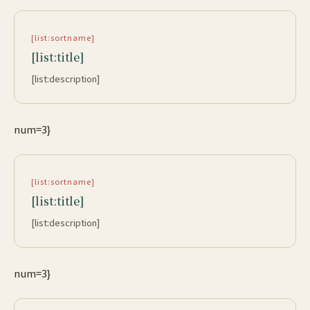
[list:sortname]
[list:title]
[list:description]
num=3}
[list:sortname]
[list:title]
[list:description]
num=3}