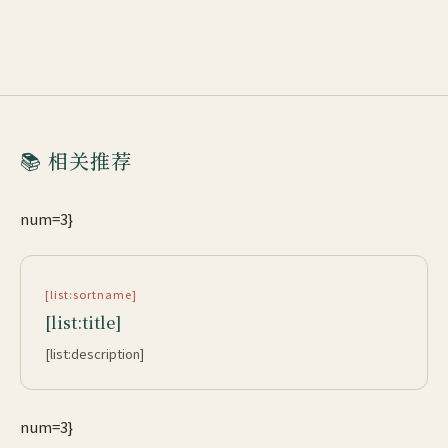
📚 相关推荐
num=3}
[list:sortname]
[list:title]
[list:description]
num=3}