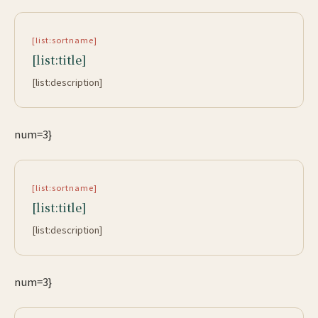
[list:sortname]
[list:title]
[list:description]
num=3}
[list:sortname]
[list:title]
[list:description]
num=3}