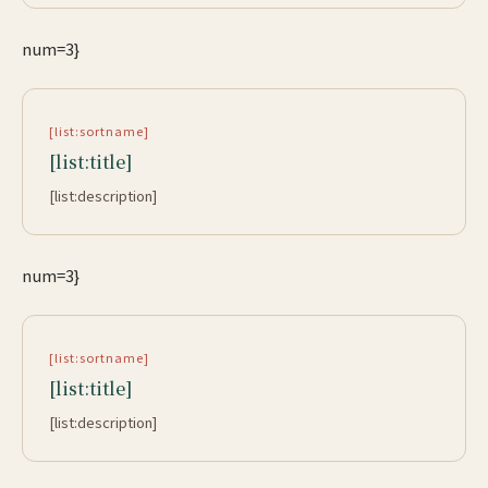
num=3}
[list:sortname]
[list:title]
[list:description]
num=3}
[list:sortname]
[list:title]
[list:description]