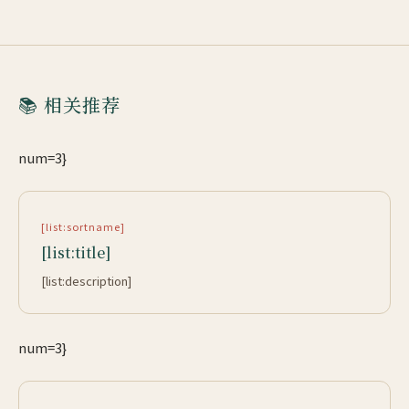
📚 相关推荐
num=3}
[list:sortname]
[list:title]
[list:description]
num=3}