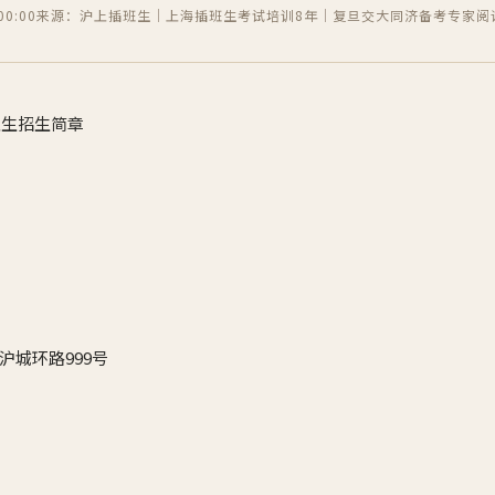
0:00
来源：沪上插班生｜上海插班生考试培训8年｜复旦交大同济备考专家
阅
班生招生简章
沪城环路999号