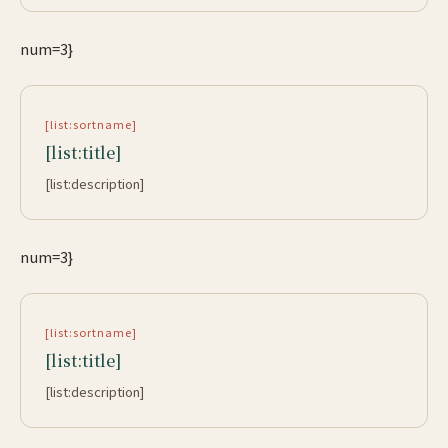
num=3}
[list:sortname]
[list:title]
[list:description]
num=3}
[list:sortname]
[list:title]
[list:description]