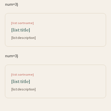
num=3}
[list:sortname]
[list:title]
[list:description]
num=3}
[list:sortname]
[list:title]
[list:description]