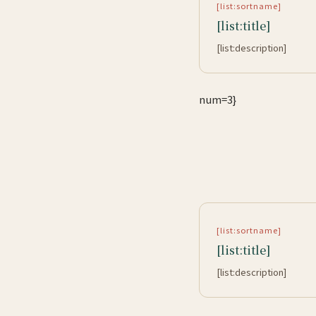
[list:sortname]
[list:title]
[list:description]
num=3}
[list:sortname]
[list:title]
[list:description]