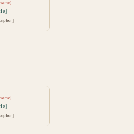
rtname]
tle]
cription]
rtname]
tle]
cription]