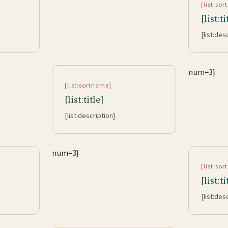
[list:so
[list:ti
[list:des
num=3}
[list:sortname]
[list:title]
[list:description]
num=3}
[list:so
[list:ti
[list:des