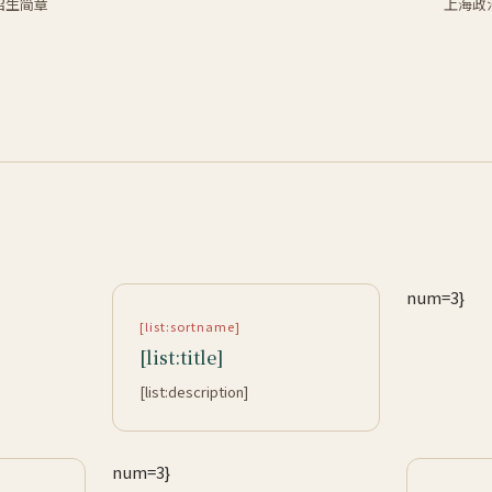
招生简章
上海政
num=3}
[list:sortname]
[list:title]
[list:description]
num=3}