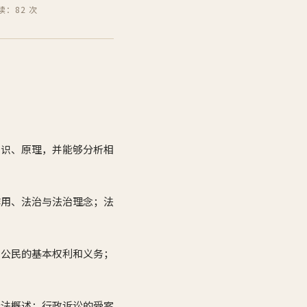
读：82 次
知识、原理，并能够分析相
作用、法治与法治理念；法
；公民的基本权利和义务；
讼法概述；行政诉讼的受案