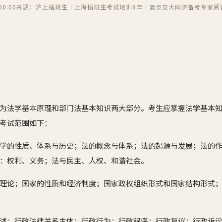
0:00
来源：沪上插班生｜上海插班生考试培训8年｜复旦交大同济备考专家
阅
为法学基本原理和部门法基本知识两大部分。考生应掌握法学基本
考试范围如下：
学的性质、体系与历史；法的概念与体系；法的起源与发展；法的
：权利、义务；法与民主、人权、和谐社会。
理论；国家的性质和经济制度；国家政权组织形式和国家结构形式
述；行政法律关系主体；行政行为；行政程序；行政复议；行政诉