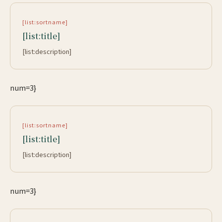
[list:sortname]
[list:title]
[list:description]
num=3}
[list:sortname]
[list:title]
[list:description]
num=3}