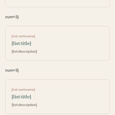
num=3}
[list:sortname]
[list:title]
[list:description]
num=3}
[list:sortname]
[list:title]
[list:description]