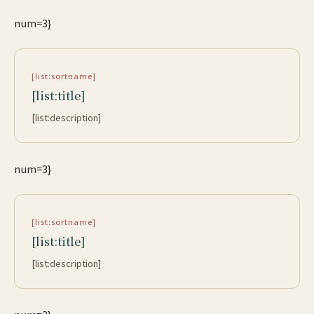
num=3}
[list:sortname]
[list:title]
[list:description]
num=3}
[list:sortname]
[list:title]
[list:description]