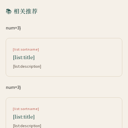
📚 相关推荐
num=3}
[list:sortname]
[list:title]
[list:description]
num=3}
[list:sortname]
[list:title]
[list:description]