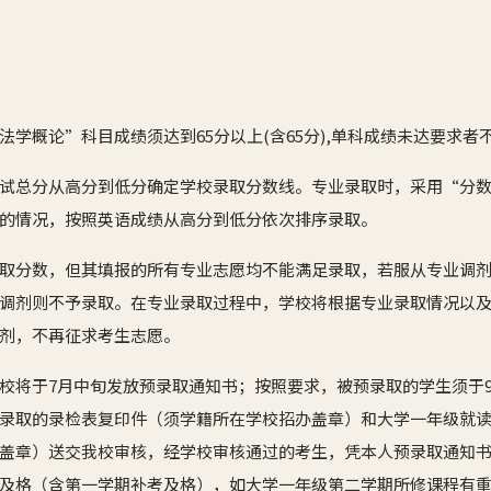
法学概论”科目成绩须达到65分以上(含65分),单科成绩未达要求者
试总分从高分到低分确定学校录取分数线。专业录取时，采用“分
的情况，按照英语成绩从高分到低分依次排序录取。
取分数，但其填报的所有专业志愿均不能满足录取，若服从专业调
调剂则不予录取。在专业录取过程中，学校将根据专业录取情况以
剂，不再征求考生志愿。
校将于7月中旬发放预录取通知书；按照要求，被预录取的学生须于
录取的录检表复印件（须学籍所在学校招办盖章）和大学一年级就
盖章）送交我校审核，经学校审核通过的考生，凭本人预录取通知
及格（含第一学期补考及格），如大学一年级第二学期所修课程有