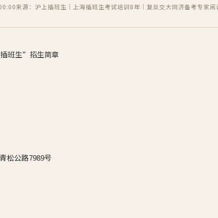
0:00
来源：沪上插班生｜上海插班生考试培训8年｜复旦交大同济备考专家
阅
“插班生”招生简章
松公路7989号