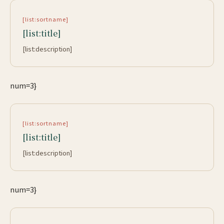
[list:sortname]
[list:title]
[list:description]
num=3}
[list:sortname]
[list:title]
[list:description]
num=3}