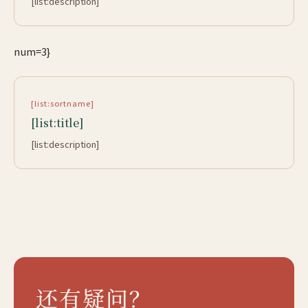
[list:description]
num=3}
[list:sortname]
[list:title]
[list:description]
还有疑问？