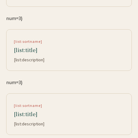
num=3}
[list:sortname]
[list:title]
[list:description]
num=3}
[list:sortname]
[list:title]
[list:description]