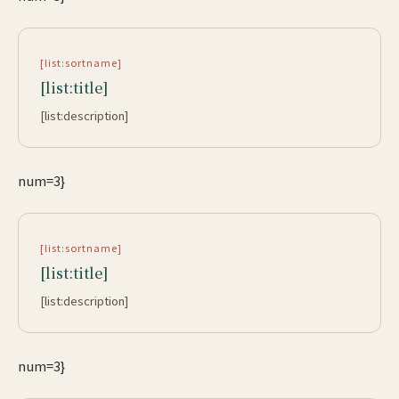
[list:sortname]
[list:title]
[list:description]
num=3}
[list:sortname]
[list:title]
[list:description]
num=3}