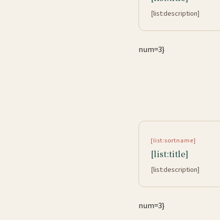
[list:description]
num=3}
[list:sortname]
[list:title]
[list:description]
num=3}