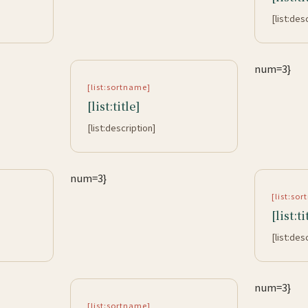
[list:des
num=3}
[list:sortname]
[list:title]
[list:description]
num=3}
[list:so
[list:ti
[list:des
num=3}
[list:sortname]