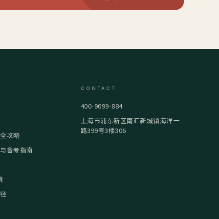
CONTACT
400-9699-884
上海市浦东新区南汇新城镇海洋一
路399号3楼306
试全攻略
策与备考指南
策
路径