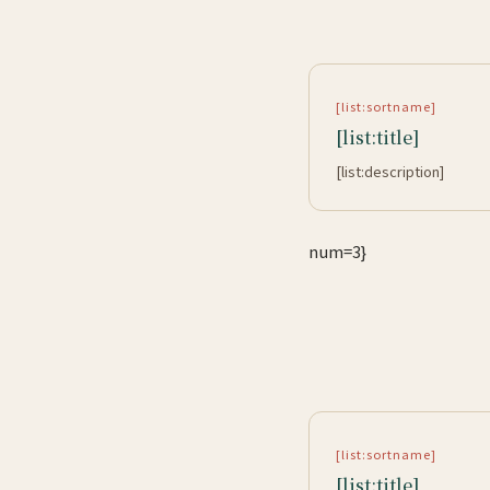
[list:sortname]
[list:title]
[list:description]
num=3}
[list:sortname]
[list:title]