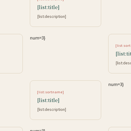
[list:title]
[list:description]
num=3}
[list:so
[list:ti
[list:des
num=3}
[list:sortname]
[list:title]
[list:description]
num=3}