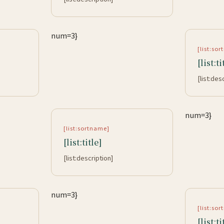
num=3}
[list:so
[list:ti
[list:des
num=3}
[list:sortname]
[list:title]
[list:description]
num=3}
[list:so
[list:ti