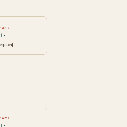
rtname]
tle]
cription]
rtname]
tle]