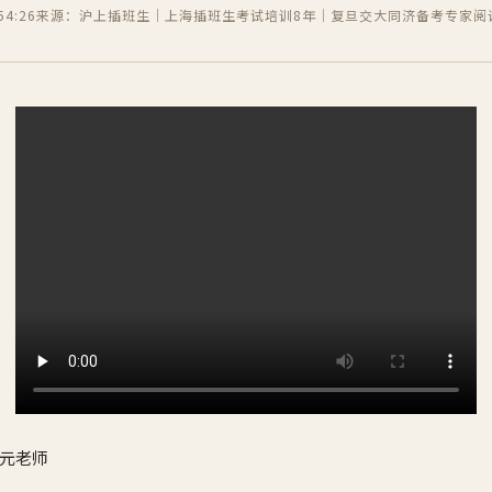
4:26
来源：沪上插班生｜上海插班生考试培训8年｜复旦交大同济备考专家
阅
元老师