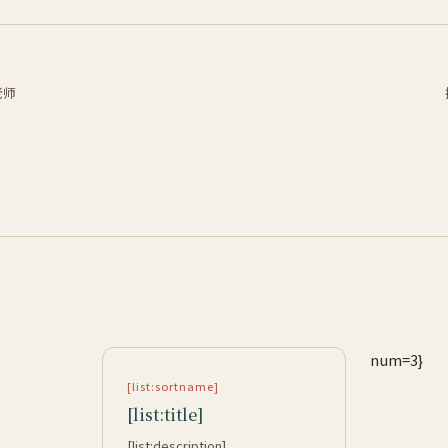
老师
num=3}
[list:sortname]
[list:title]
[list:description]