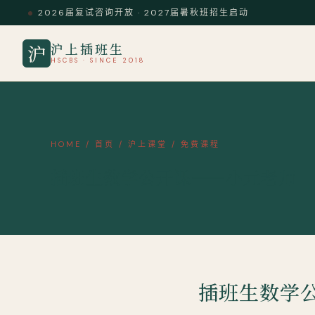
2026届复试咨询开放 · 2027届暑秋班招生启动
沪上插班生
沪
HSCBS · SINCE 2018
HOME
/
首页
/
沪上课堂
/
免费课程
插班生数学公开课——小元老师
插班生数学