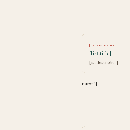
[list:sortname]
[list:title]
[list:description]
num=3}