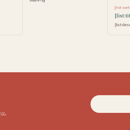
[list:so
[list:ti
[list:des
建议。