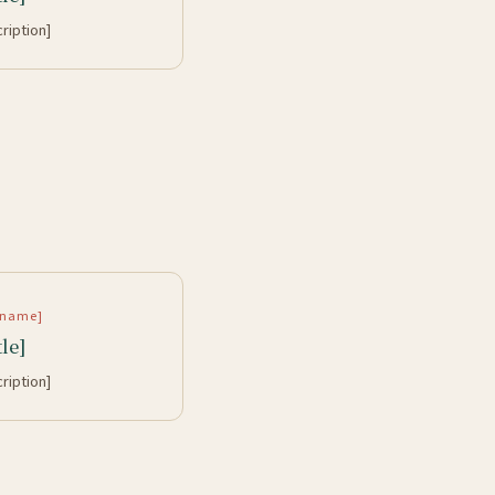
cription]
rtname]
tle]
cription]