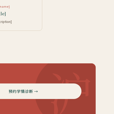
rtname]
tle]
cription]
沪
预约学情诊断 →