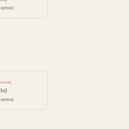
cription]
rtname]
tle]
cription]