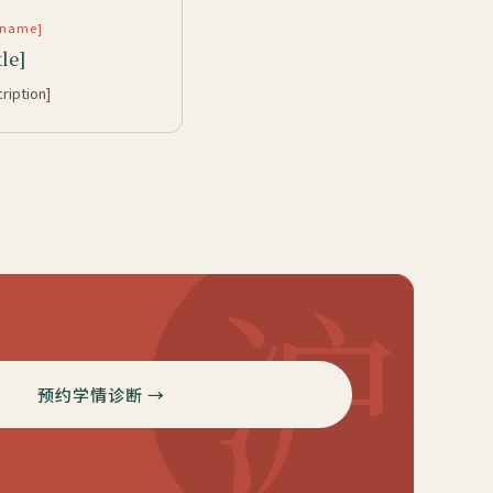
rtname]
tle]
cription]
沪
预约学情诊断 →