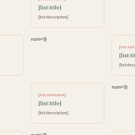
[list:title]
[list:description]
num=3}
[list:so
[list:ti
[list:des
num=3}
[list:sortname]
[list:title]
[list:description]
num=3}