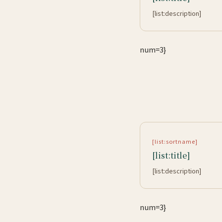
[list:description]
num=3}
[list:sortname]
[list:title]
[list:description]
num=3}