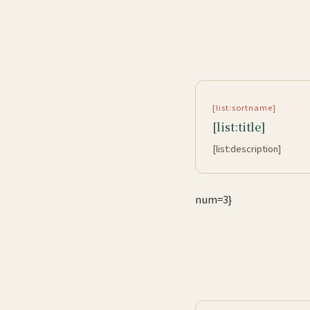
[list:sortname]
[list:title]
[list:description]
num=3}