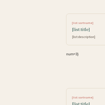
[list:sortname]
[list:title]
[list:description]
num=3}
[list:sortname]
[list:title]