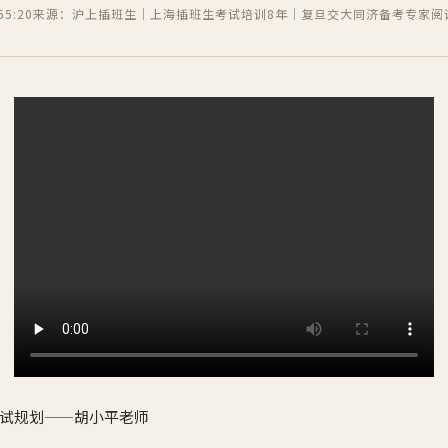
5:20
来源：沪上插班生｜上海插班生考试培训8年｜复旦交大同济备考专家
阅
试规划——胡小平老师