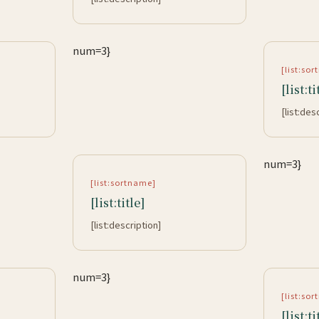
num=3}
[list:so
[list:ti
[list:des
num=3}
[list:sortname]
[list:title]
[list:description]
num=3}
[list:so
[list:ti