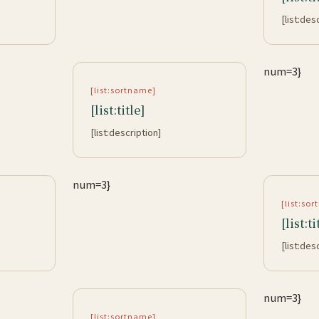
[list:des
num=3}
[list:sortname]
[list:title]
[list:description]
num=3}
[list:so
[list:ti
[list:des
num=3}
[list:sortname]