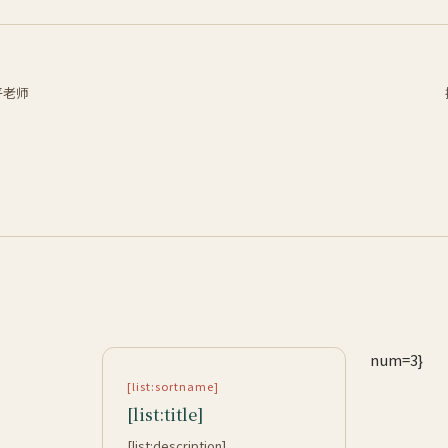
平老师
num=3}
[list:sortname]
[list:title]
[list:description]