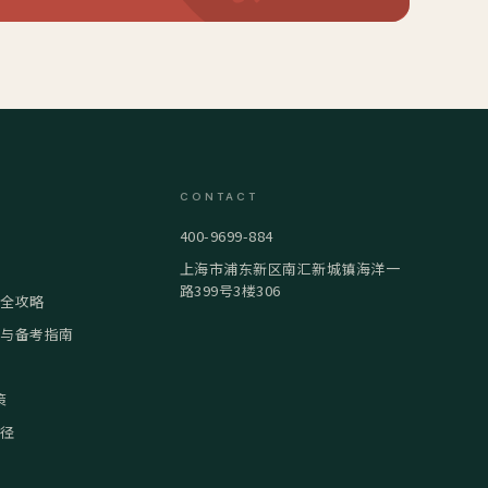
CONTACT
400-9699-884
上海市浦东新区南汇新城镇海洋一
路399号3楼306
试全攻略
策与备考指南
策
路径