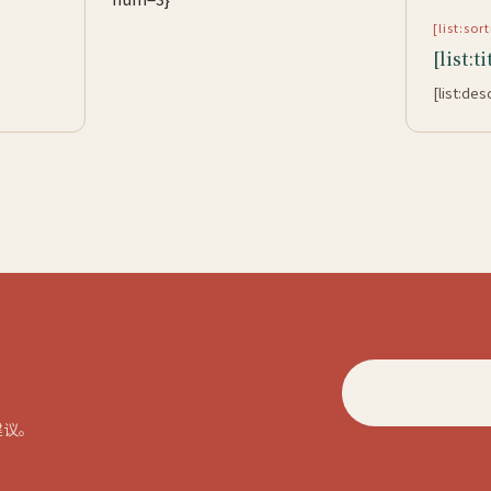
[list:so
[list:ti
[list:des
建议。