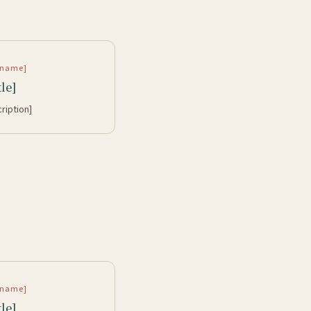
rtname]
tle]
cription]
rtname]
tle]