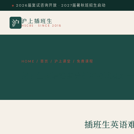
2026届复试咨询开放 · 2027届暑秋班招生启动
沪上插班生
沪
HSCBS · SINCE 2018
HOME
/
首页
/
沪上课堂
/
免费课程
插班生英语难度分析和考试规划—
插班生英语