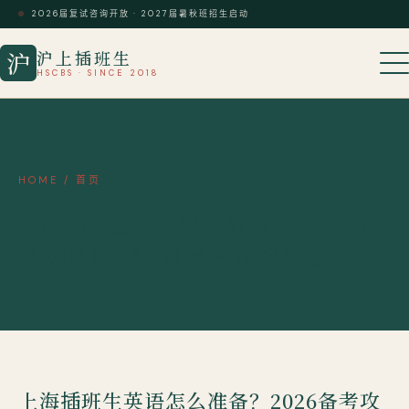
2026届复试咨询开放 · 2027届暑秋班招生启动
沪上插班生
沪
HSCBS · SINCE 2018
HOME
/
首页
上海插班生英语怎么准备？2026备
考攻略 | 词汇·阅读·写作全突破
上海插班生英语怎么准备？2026备考攻