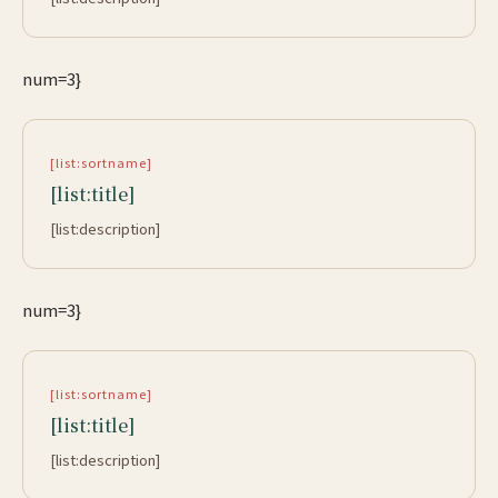
num=3}
[list:sortname]
[list:title]
[list:description]
num=3}
[list:sortname]
[list:title]
[list:description]