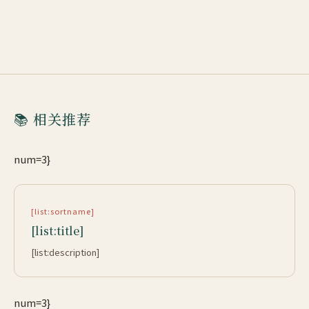
📚 相关推荐
num=3}
[list:sortname]
[list:title]
[list:description]
num=3}