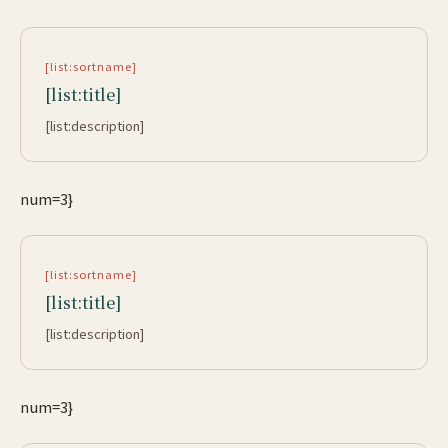
[list:sortname]
[list:title]
[list:description]
num=3}
[list:sortname]
[list:title]
[list:description]
num=3}