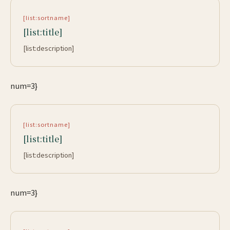
[list:sortname]
[list:title]
[list:description]
num=3}
[list:sortname]
[list:title]
[list:description]
num=3}