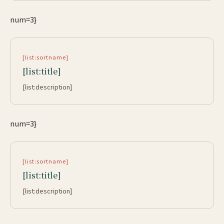
num=3}
[list:sortname]
[list:title]
[list:description]
num=3}
[list:sortname]
[list:title]
[list:description]