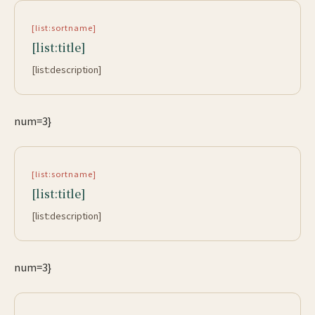
[list:sortname]
[list:title]
[list:description]
num=3}
[list:sortname]
[list:title]
[list:description]
num=3}