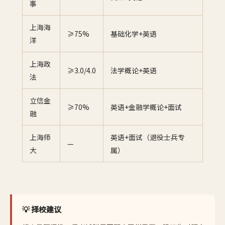
事
上海海
≥75%
基础化学+英语
洋
上海政
≥3.0/4.0
法学概论+英语
法
立信金
≥70%
英语+金融学概论+面试
融
上海师
英语+面试（退役士兵专
—
大
属）
💡 择校建议