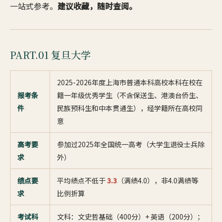
一站式参考。
建议收藏，随时查阅。
PART.01 复旦大学
2025-2026年度上海市普通本科高校本科在校在
报考条
籍一年级优秀学生（不含保送生、港澳台侨生、
件
民族预科生和中本贯通生），经学籍所在高校同
意
高考要
参加过2025年全国统一高考（大学生退役士兵除
求
外）
绩点要
平均绩点不低于
3.3
（满绩4.0），非4.0满绩等
求
比例折算
考试科
文科：文史哲基础（400分）+ 英语（200分）；