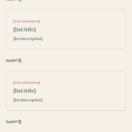
[list:sortname]
[list:title]
[list:description]
num=3}
[list:sortname]
[list:title]
[list:description]
num=3}