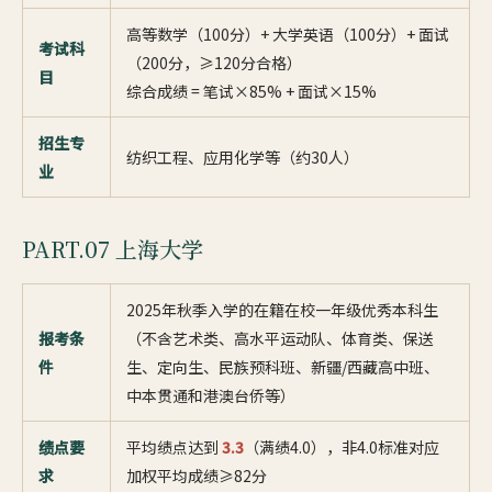
高等数学（100分）+ 大学英语（100分）+ 面试
考试科
（200分，≥120分合格）
目
综合成绩 = 笔试×85% + 面试×15%
招生专
纺织工程、应用化学等（约30人）
业
PART.07 上海大学
2025年秋季入学的在籍在校一年级优秀本科生
报考条
（不含艺术类、高水平运动队、体育类、保送
件
生、定向生、民族预科班、新疆/西藏高中班、
中本贯通和港澳台侨等）
绩点要
平均绩点达到
3.3
（满绩4.0），非4.0标准对应
求
加权平均成绩≥82分