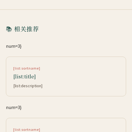
📚 相关推荐
num=3}
[list:sortname]
[list:title]
[list:description]
num=3}
[list:sortname]