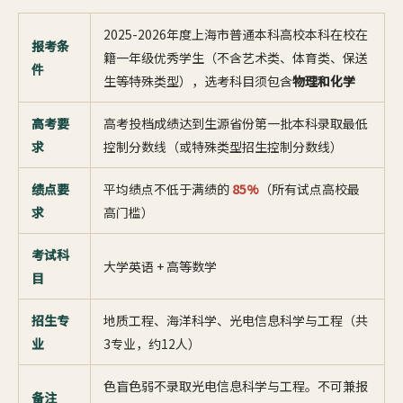
2025-2026年度上海市普通本科高校本科在校在
报考条
籍一年级优秀学生（不含艺术类、体育类、保送
件
生等特殊类型），选考科目须包含
物理和化学
高考要
高考投档成绩达到生源省份第一批本科录取最低
求
控制分数线（或特殊类型招生控制分数线）
绩点要
平均绩点不低于满绩的
85%
（所有试点高校最
求
高门槛）
考试科
大学英语 + 高等数学
目
招生专
地质工程、海洋科学、光电信息科学与工程（共
业
3专业，约12人）
色盲色弱不录取光电信息科学与工程。不可兼报
备注