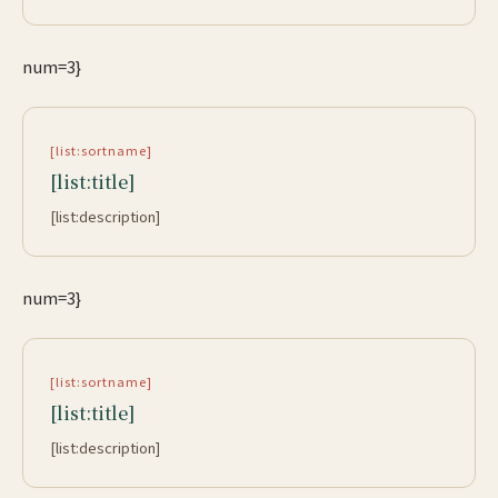
num=3}
[list:sortname]
[list:title]
[list:description]
num=3}
[list:sortname]
[list:title]
[list:description]