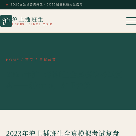
2026届复试咨询开放 · 2027届暑秋班招生启动
沪上插班生
沪
HSCBS · SINCE 2018
HOME
/
首页
/
考试政策
2023年沪上插班生全真模拟考试复
盘——别emo，对手会笑
2023年沪上插班生全真模拟考试复盘