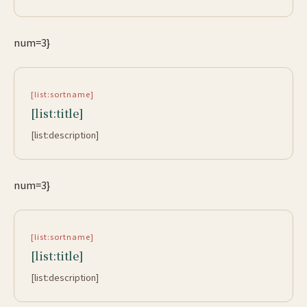
num=3}
[list:sortname]
[list:title]
[list:description]
num=3}
[list:sortname]
[list:title]
[list:description]