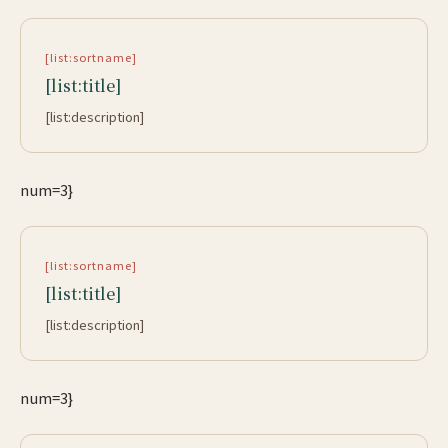
[list:sortname]
[list:title]
[list:description]
num=3}
[list:sortname]
[list:title]
[list:description]
num=3}