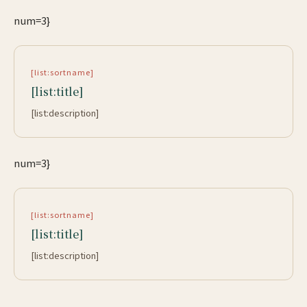
num=3}
[list:sortname]
[list:title]
[list:description]
num=3}
[list:sortname]
[list:title]
[list:description]