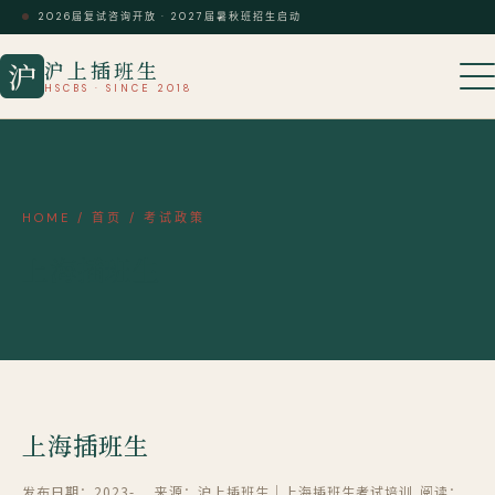
2026届复试咨询开放 · 2027届暑秋班招生启动
沪上插班生
沪
HSCBS · SINCE 2018
HOME
/
首页
/
考试政策
上海插班生
上海插班生
发布日期：2023-
来源：沪上插班生｜上海插班生考试培训
阅读：