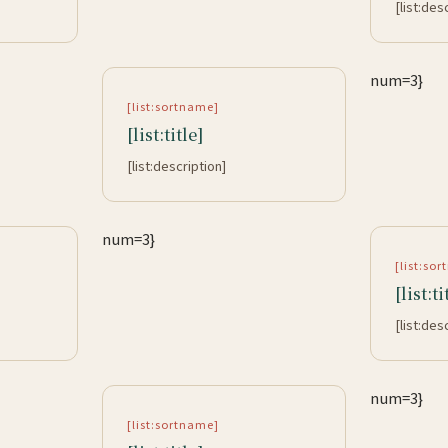
[list:des
num=3}
[list:sortname]
[list:title]
[list:description]
num=3}
[list:so
[list:ti
[list:des
num=3}
[list:sortname]