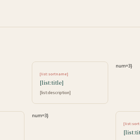
num=3}
[list:sortname]
[list:title]
[list:description]
num=3}
[list:so
[list:ti