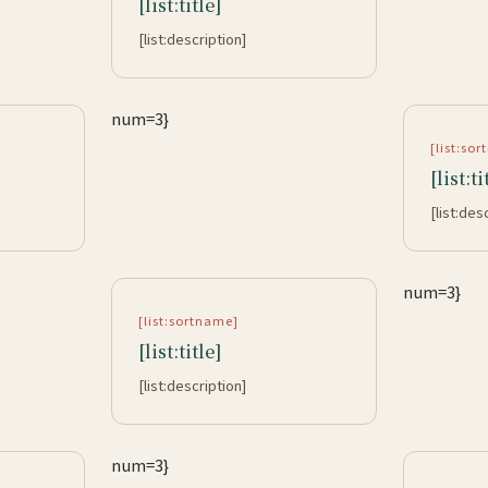
[list:title]
[list:description]
num=3}
[list:so
[list:ti
[list:des
num=3}
[list:sortname]
[list:title]
[list:description]
num=3}