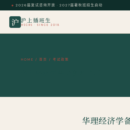
2026届复试咨询开放 · 2027届暑秋班招生启动
沪上插班生
沪
HSCBS · SINCE 2018
HOME
/
首页
/
考试政策
华理经济学备考资料推荐
华理经济学