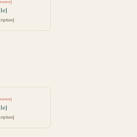
rtname]
tle]
cription]
rtname]
tle]
cription]