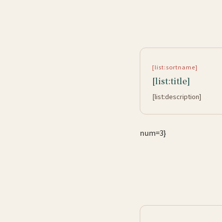
[list:sortname]
[list:title]
[list:description]
num=3}