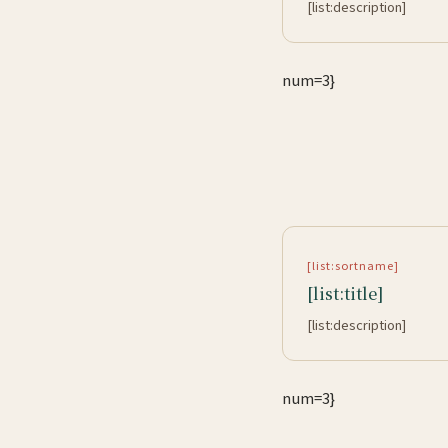
[list:description]
num=3}
[list:sortname]
[list:title]
[list:description]
num=3}