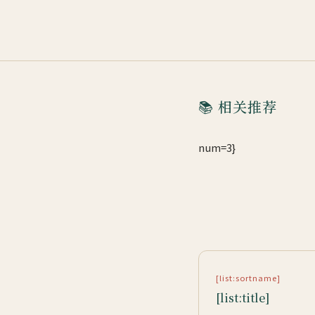
📚 相关推荐
num=3}
[list:sortname]
[list:title]