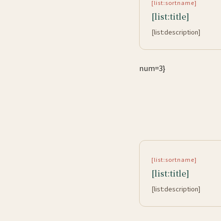
[list:sortname]
[list:title]
[list:description]
num=3}
[list:sortname]
[list:title]
[list:description]