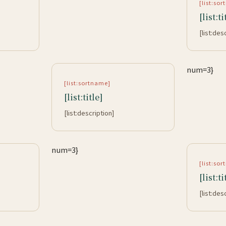
[list:so
[list:ti
[list:des
num=3}
[list:sortname]
[list:title]
[list:description]
num=3}
[list:so
[list:ti
[list:des