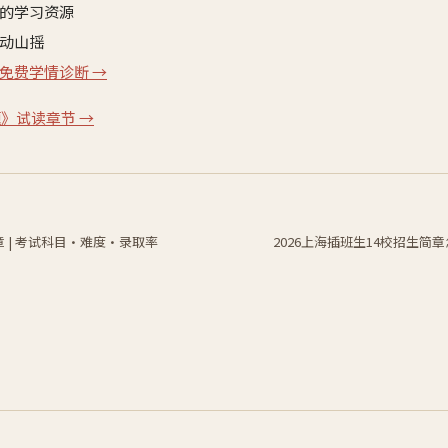
的学习资源
动山摇
免费学情诊断 →
题》试读章节 →
章 | 考试科目·难度·录取率
2026上海插班生14校招生