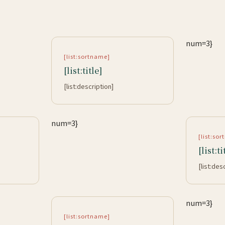
num=3}
[list:sortname]
[list:title]
[list:description]
num=3}
[list:so
[list:ti
[list:des
num=3}
[list:sortname]