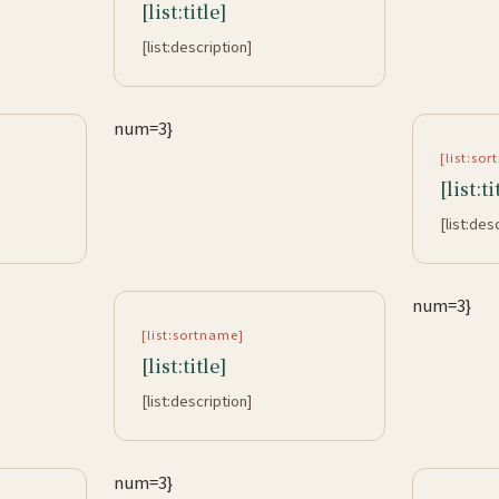
[list:title]
[list:description]
num=3}
[list:so
[list:ti
[list:des
num=3}
[list:sortname]
[list:title]
[list:description]
num=3}