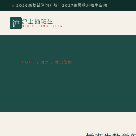
2026届复试咨询开放 · 2027届暑秋班招生启动
沪上插班生
沪
HSCBS · SINCE 2018
HOME
/
首页
/
考试政策
插班生数学怎么准备？2026备考
荐）