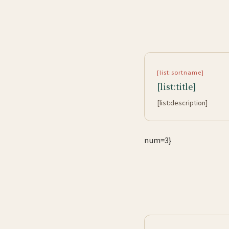
[list:sortname]
[list:title]
[list:description]
num=3}