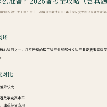
么准备？2026备考全攻略（含真
0:00
来源：沪上插班生｜上海插班生考试培训8年｜复旦交大同济备考专家
阅
概述
核心科目之一，几乎所有的理工科专业和部分文科专业都要考察数
。
度对比
差异较大：
近数学竞赛水平
，注重综合应用