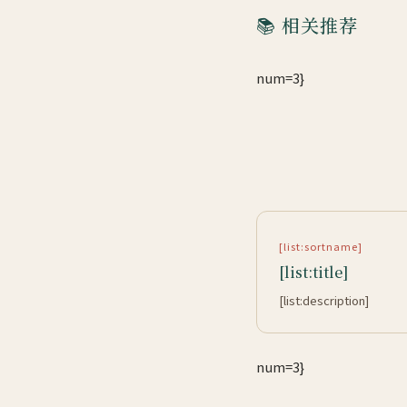
📚 相关推荐
num=3}
[list:sortname]
[list:title]
[list:description]
num=3}