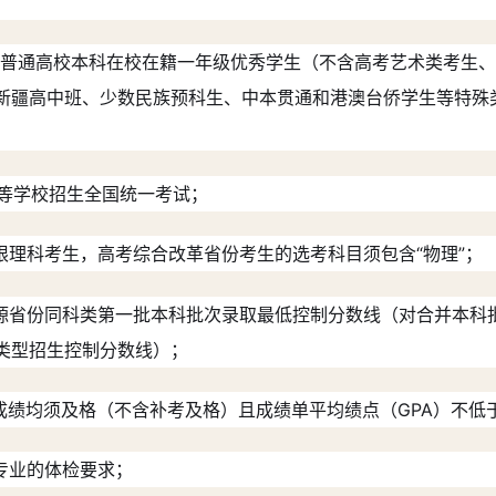
上海市普通高校本科在校在籍一年级优秀学生（不含高考艺术类考生
新疆高中班、少数民族预科生、中本贯通和港澳台侨学生等特殊
通高等学校招生全国统一考试；
限理科考生，高考综合改革省份考生的选考科目须包含“物理”；
生源省份同科类第一批本科批次录取最低控制分数线（对合并本科
类型招生控制分数线）；
成绩均须及格（不含补考及格）且成绩单平均绩点（GPA）不低
专业的体检要求；