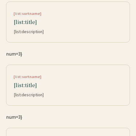
[list:sortname]
[list:title]
[list:description]
num=3}
[list:sortname]
[list:title]
[list:description]
num=3}