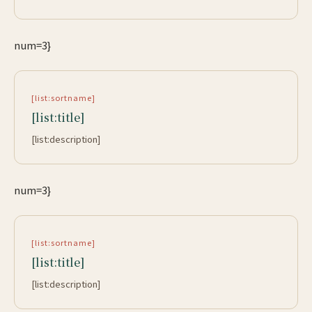
num=3}
[list:sortname]
[list:title]
[list:description]
num=3}
[list:sortname]
[list:title]
[list:description]