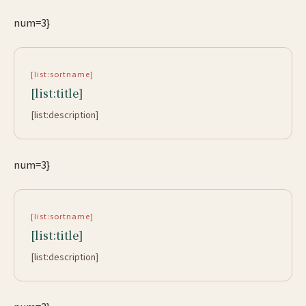
num=3}
[list:sortname]
[list:title]
[list:description]
num=3}
[list:sortname]
[list:title]
[list:description]