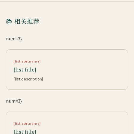
📚 相关推荐
num=3}
[list:sortname]
[list:title]
[list:description]
num=3}
[list:sortname]
[list:title]