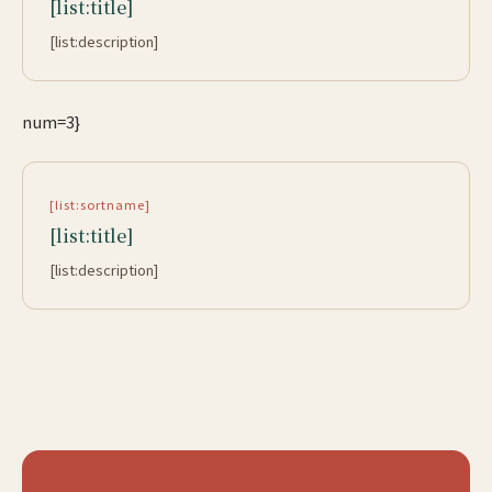
[list:title]
[list:description]
num=3}
[list:sortname]
[list:title]
[list:description]