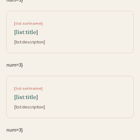
[list:sortname]
[list:title]
[list:description]
num=3}
[list:sortname]
[list:title]
[list:description]
num=3}