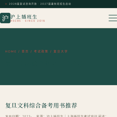
2026届复试咨询开放 · 2027届暑秋班招生启动
沪上插班生
沪
HSCBS · SINCE 2018
HOME
/
首页
/
考试政策
/
复旦大学
复旦文科综合备考用书推荐
复旦文科综合备考用书推荐
发布日期：2023-
来源：沪上插班生｜上海插班生考试培训
阅读：