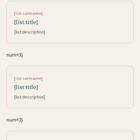
[list:sortname]
[list:title]
[list:description]
num=3}
[list:sortname]
[list:title]
[list:description]
num=3}