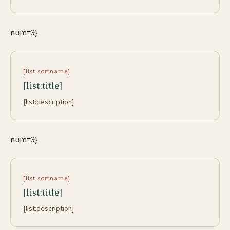
num=3}
[list:sortname]
[list:title]
[list:description]
num=3}
[list:sortname]
[list:title]
[list:description]