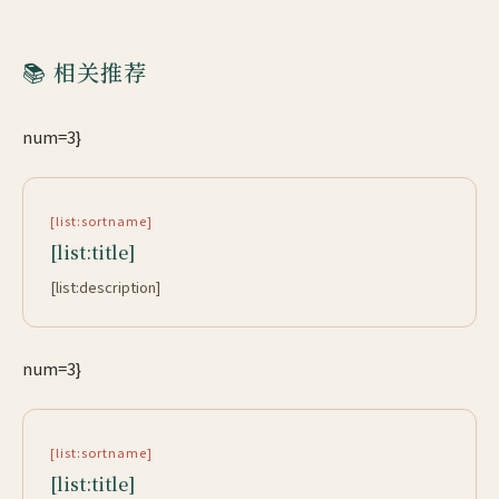
📚 相关推荐
num=3}
[list:sortname]
[list:title]
[list:description]
num=3}
[list:sortname]
[list:title]