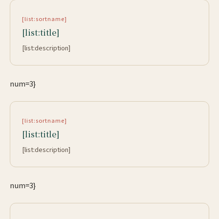
[list:sortname]
[list:title]
[list:description]
num=3}
[list:sortname]
[list:title]
[list:description]
num=3}