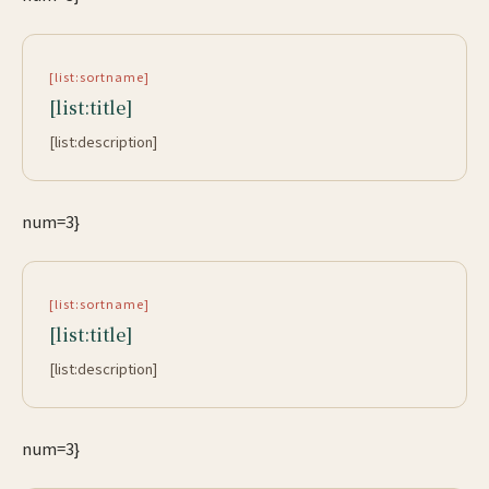
[list:sortname]
[list:title]
[list:description]
num=3}
[list:sortname]
[list:title]
[list:description]
num=3}