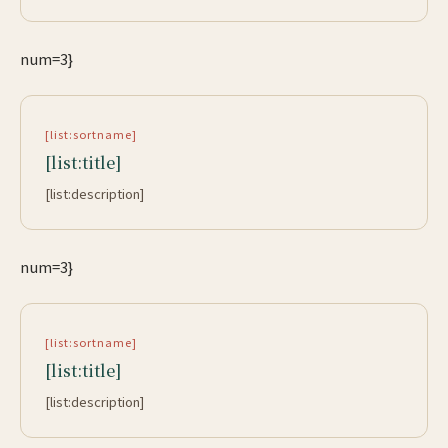
num=3}
[list:sortname]
[list:title]
[list:description]
num=3}
[list:sortname]
[list:title]
[list:description]