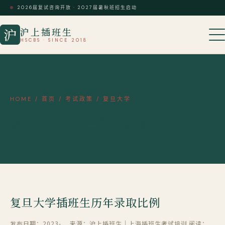
2026届复试咨询开放 · 2027届暑秋班招生启动
沪上插班生
沪
HSCBS · SINCE 2018
HOME
/
首页
/
考试政策
/
复旦大学
复旦大学插班生历年录取比例
复旦大学插班生历年录取比例
发布日期：2023-
来源：沪上插班生｜上海插班生考试培训
阅读：