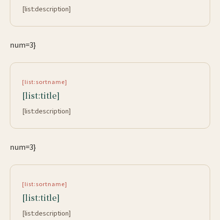
[list:description]
num=3}
[list:sortname]
[list:title]
[list:description]
num=3}
[list:sortname]
[list:title]
[list:description]