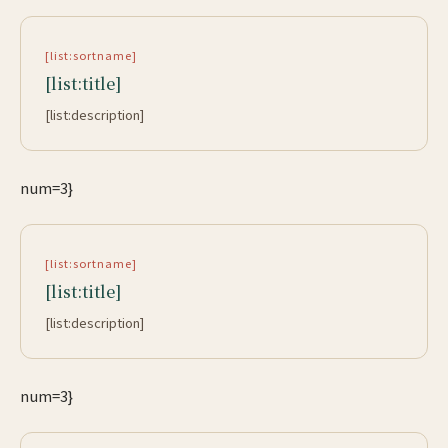
[list:sortname]
[list:title]
[list:description]
num=3}
[list:sortname]
[list:title]
[list:description]
num=3}