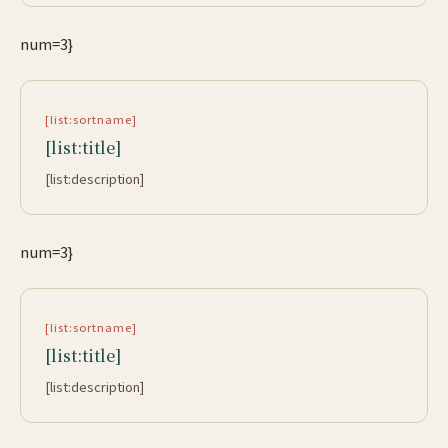
num=3}
[list:sortname]
[list:title]
[list:description]
num=3}
[list:sortname]
[list:title]
[list:description]