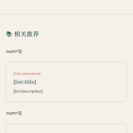
📚 相关推荐
num=3}
[list:sortname]
[list:title]
[list:description]
num=3}