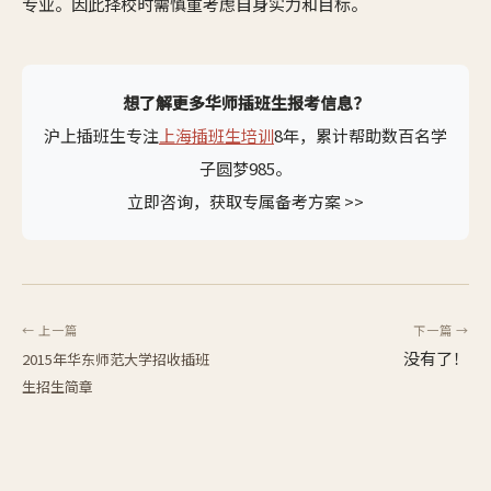
专业。因此择校时需慎重考虑自身实力和目标。
想了解更多华师插班生报考信息？
沪上插班生专注
上海插班生培训
8年，累计帮助数百名学
子圆梦985。
立即咨询，获取专属备考方案 >>
← 上一篇
下一篇 →
没有了！
2015年华东师范大学招收插班
生招生简章