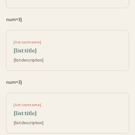
num=3}
[list:sortname]
[list:title]
[list:description]
num=3}
[list:sortname]
[list:title]
[list:description]