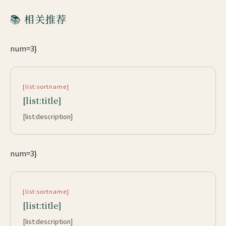
📚 相关推荐
num=3}
[list:sortname]
[list:title]
[list:description]
num=3}
[list:sortname]
[list:title]
[list:description]