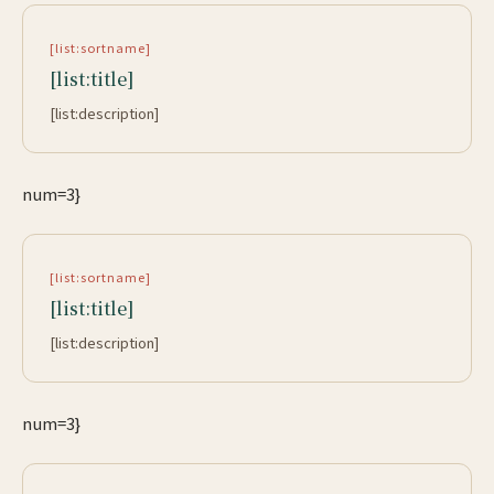
[list:sortname]
[list:title]
[list:description]
num=3}
[list:sortname]
[list:title]
[list:description]
num=3}