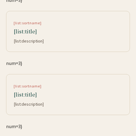
[list:sortname]
[list:title]
[list:description]
num=3}
[list:sortname]
[list:title]
[list:description]
num=3}