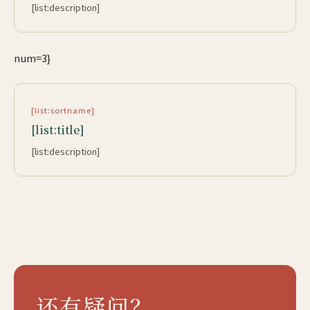
[list:description]
num=3}
[list:sortname]
[list:title]
[list:description]
还有疑问？