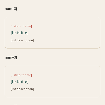
num=3}
[list:sortname]
[list:title]
[list:description]
num=3}
[list:sortname]
[list:title]
[list:description]