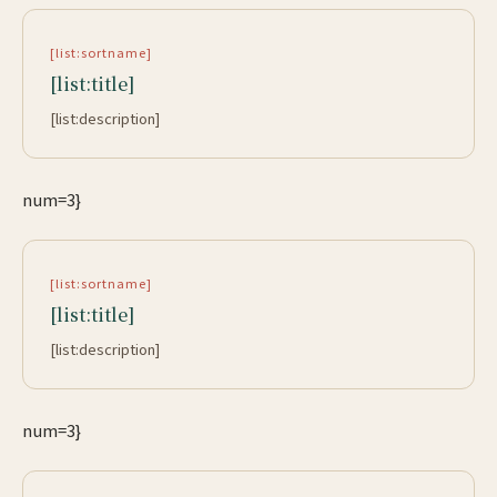
[list:sortname]
[list:title]
[list:description]
num=3}
[list:sortname]
[list:title]
[list:description]
num=3}