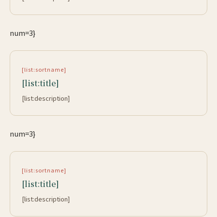
num=3}
[list:sortname]
[list:title]
[list:description]
num=3}
[list:sortname]
[list:title]
[list:description]