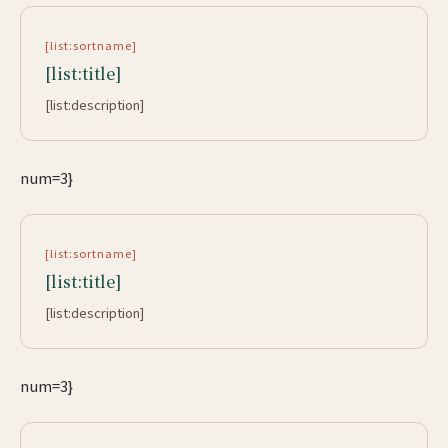
[list:sortname]
[list:title]
[list:description]
num=3}
[list:sortname]
[list:title]
[list:description]
num=3}