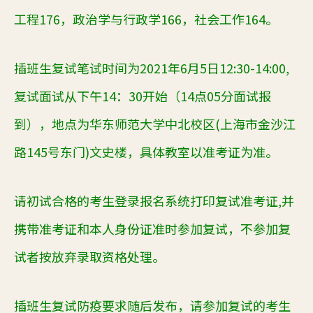
工程
176
，政治学与行政学
166
，社会工作
164
。
插班生复试笔试时间为
2021
年
6
月
5
日
12:30-14:00,
复试面试从下午
14
：
30
开始（
14
点
05
分面试报
到），地点为华东师范大学中北校区
(
上海市金沙江
路
145
号东门
)
文史楼，具体教室以准考证为准。
请初试合格的考生登录报名系统打印复试准考证
,
并
携带准考证和本人身份证准时参加复试，不参加复
试者按放弃录取资格处理。
插班生复试防疫要求随后发布，请参加复试的考生