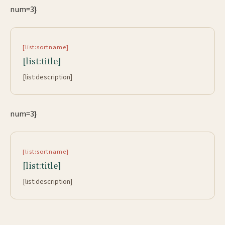
num=3}
[list:sortname]
[list:title]
[list:description]
num=3}
[list:sortname]
[list:title]
[list:description]