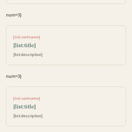
num=3}
[list:sortname]
[list:title]
[list:description]
num=3}
[list:sortname]
[list:title]
[list:description]