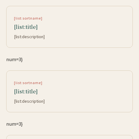
[list:sortname]
[list:title]
[list:description]
num=3}
[list:sortname]
[list:title]
[list:description]
num=3}