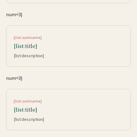
num=3}
[list:sortname]
[list:title]
[list:description]
num=3}
[list:sortname]
[list:title]
[list:description]