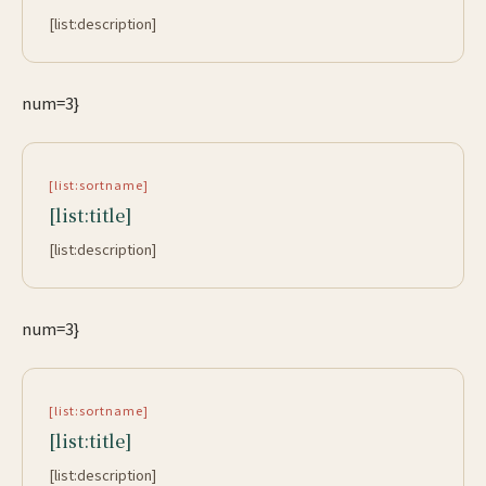
[list:description]
num=3}
[list:sortname]
[list:title]
[list:description]
num=3}
[list:sortname]
[list:title]
[list:description]