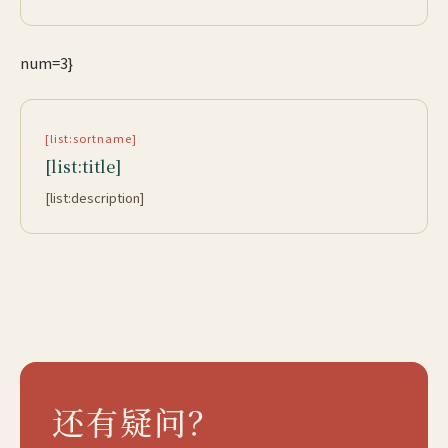
num=3}
[list:sortname]
[list:title]
[list:description]
还有疑问？