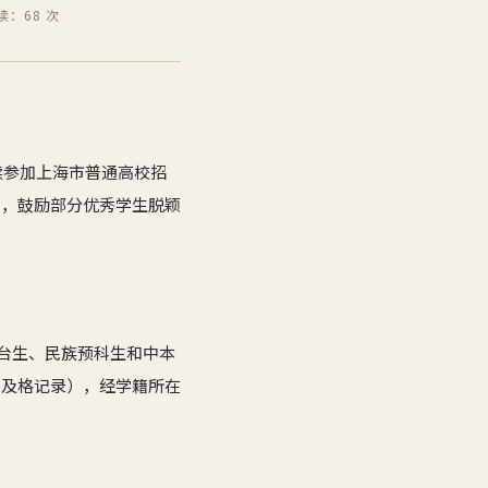
读：68 次
续参加上海市普通高校招
智，鼓励部分优秀学生脱颖
澳台生、民族预科生和中本
不及格记录），经学籍所在