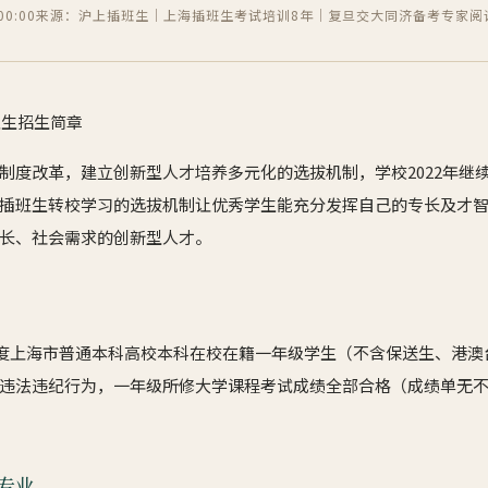
0:00
来源：沪上插班生｜上海插班生考试培训8年｜复旦交大同济备考专家
阅
班生招生简章
制度改革，建立创新型人才培养多元化的选拔机制，学校2022年继
插班生转校学习的选拔机制让优秀学生能充分发挥自己的专长及才
长、社会需求的创新型人才。
022年度上海市普通本科高校本科在校在籍一年级学生（不含保送生、港
违法违纪行为，一年级所修大学课程考试成绩全部合格（成绩单无
专业