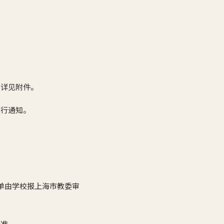
制详见附件。
另行通知。
单由学校报上海市教委审
标准。