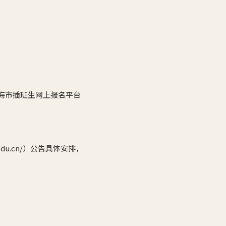
海市插班生网上报名平台
t.edu.cn/）公告具体安排，