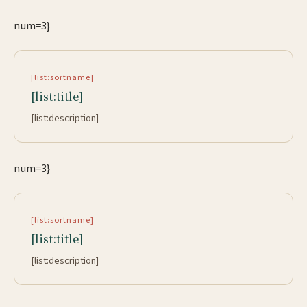
num=3}
[list:sortname]
[list:title]
[list:description]
num=3}
[list:sortname]
[list:title]
[list:description]