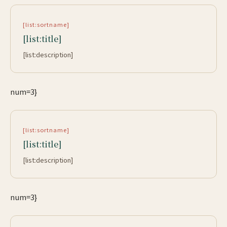
[list:sortname]
[list:title]
[list:description]
num=3}
[list:sortname]
[list:title]
[list:description]
num=3}