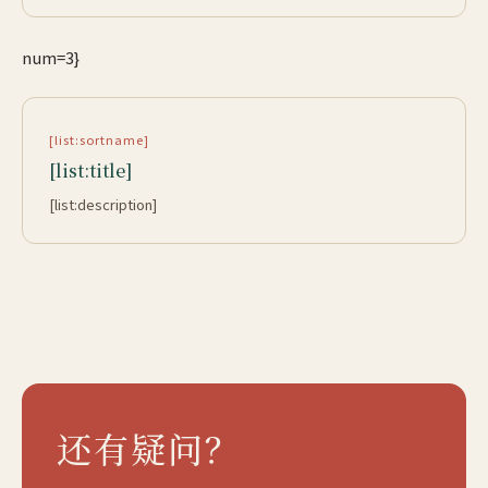
num=3}
[list:sortname]
[list:title]
[list:description]
还有疑问？