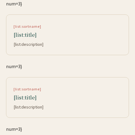
num=3}
[list:sortname]
[list:title]
[list:description]
num=3}
[list:sortname]
[list:title]
[list:description]
num=3}