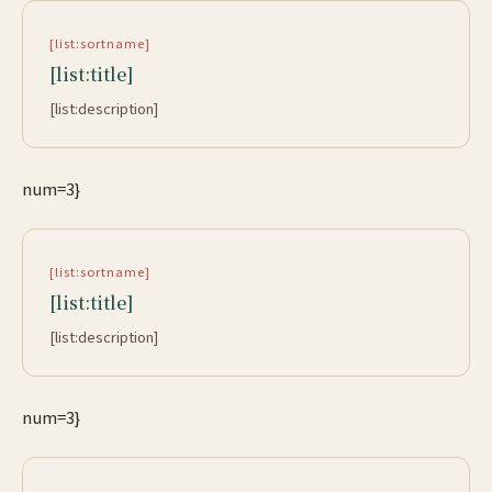
[list:sortname]
[list:title]
[list:description]
num=3}
[list:sortname]
[list:title]
[list:description]
num=3}