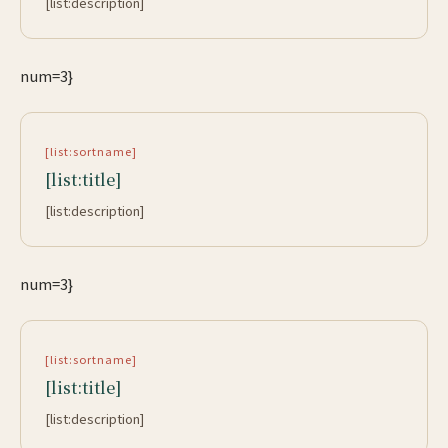
[list:description]
num=3}
[list:sortname]
[list:title]
[list:description]
num=3}
[list:sortname]
[list:title]
[list:description]