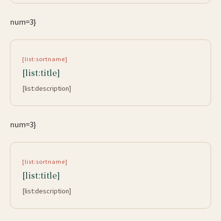
num=3}
[list:sortname]
[list:title]
[list:description]
num=3}
[list:sortname]
[list:title]
[list:description]