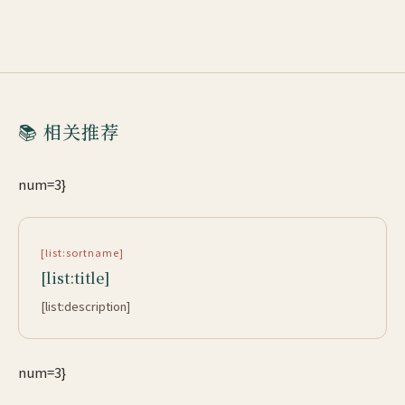
📚 相关推荐
num=3}
[list:sortname]
[list:title]
[list:description]
num=3}