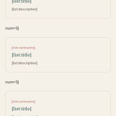
[list:title]
[list:description]
num=3}
[list:sortname]
[list:title]
[list:description]
num=3}
[list:sortname]
[list:title]