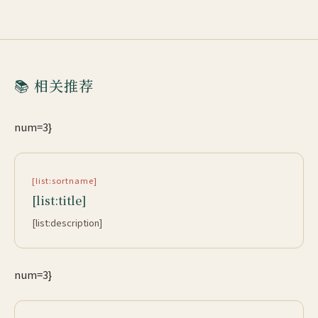
📚 相关推荐
num=3}
[list:sortname]
[list:title]
[list:description]
num=3}