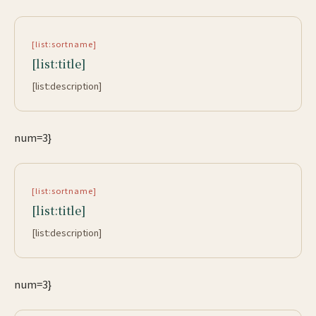
[list:sortname]
[list:title]
[list:description]
num=3}
[list:sortname]
[list:title]
[list:description]
num=3}