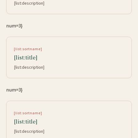
[list:description]
num=3}
[list:sortname]
[list:title]
[list:description]
num=3}
[list:sortname]
[list:title]
[list:description]