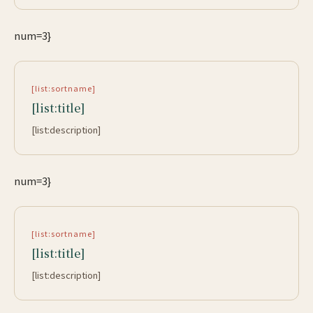
num=3}
[list:sortname]
[list:title]
[list:description]
num=3}
[list:sortname]
[list:title]
[list:description]