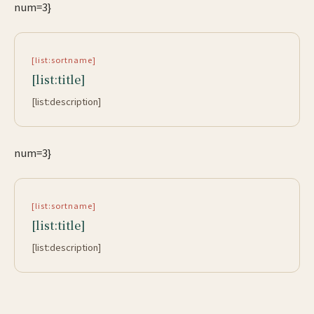
num=3}
[list:sortname]
[list:title]
[list:description]
num=3}
[list:sortname]
[list:title]
[list:description]