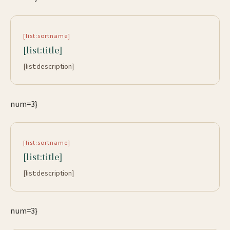
[list:sortname]
[list:title]
[list:description]
num=3}
[list:sortname]
[list:title]
[list:description]
num=3}