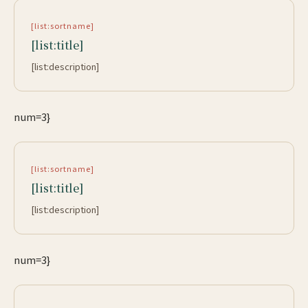
[list:sortname]
[list:title]
[list:description]
num=3}
[list:sortname]
[list:title]
[list:description]
num=3}