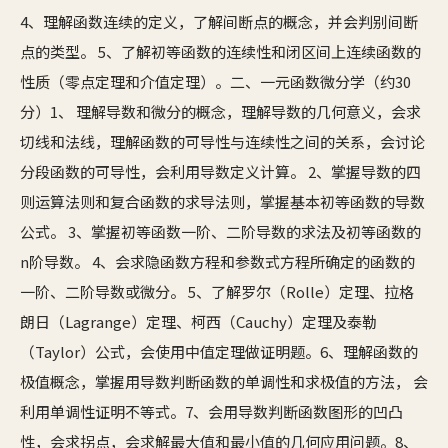
4、理解函数连续的定义，了解间断点的概念，并会判别间断
点的类型。 5、了解初等函数的连续性和闭区间上连续函数的
性质（零点定理和介值定理）。二、一元函数微分学（约30
分）1、 理解导数和微分的概念，理解导数的几何意义，会求
切线和法线，理解函数的可导性与连续性之间的关系，会讨论
分段函数的可导性，会利用导数定义计算。 2、掌握导数的四
则运算法则和复合函数的求导法则，掌握基本初等函数的导数
公式。 3、掌握初等函数一阶、二阶导数的求法及初等函数的
n阶导数。 4、会求隐函数方程和参数式方程所确定的函数的
一阶、二阶导数或微分。 5、了解罗尔（Rolle）定理、拉格
朗日（Lagrange）定理、柯西（Cauchy）定理及泰勒
（Taylor）公式，会使用中值定理做证明题。6、理解函数的
极值概念，掌握用导数判断函数的单调性和求极值的方法， 会
利用单调性证明不等式。7、会用导数判断函数图形的凹凸
性，会求拐点，会求解最大值和最小值的几何应用问题。8、