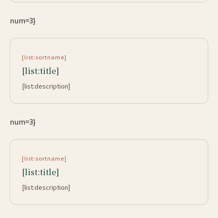
num=3}
[list:sortname]
[list:title]
[list:description]
num=3}
[list:sortname]
[list:title]
[list:description]