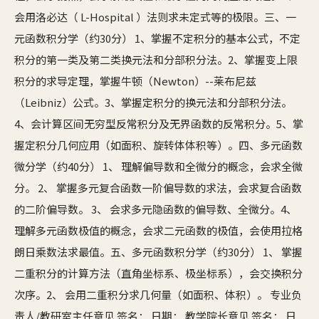
会用洛必达（ L-Hospital ）法则求未定式等的极限。三、一
元函数积分学（约30分） 1、掌握不定积分的基本公式，不定
积分的第一类及第二类换元法和分部积分法。2、掌握变上限
积分的求导定理，掌握牛顿（Newton）--莱布尼兹
（Leibniz）公式。3、掌握定积分的换元法和分部积分法。
4、会计算区间无穷型反常积分及无界函数的反常积分。5、掌
握定积分几何应用（如面积、旋转体体积等）。四、多元函数
微分学（约40分） 1、 理解偏导数和全微分的概念，会求全微
分。 2、 掌握多元复合函数一阶偏导数的求法，会求复合函数
的二阶偏导数。 3、 会求多元隐函数的偏导数、全微分。4、
理解多元函数极值的概念，会求二元函数的极值，会使用拉格
朗日乘数法求最值。五、多元函数积分学（约30分） 1、 掌握
二重积分的计算方法（直角坐标系、极坐标系），会交换积分
次序。2、 会用二重积分求几何量（如面积、体积）。 专业负
责人/教研室主任意见 签名： 日期： 教学院长意见 签名： 日