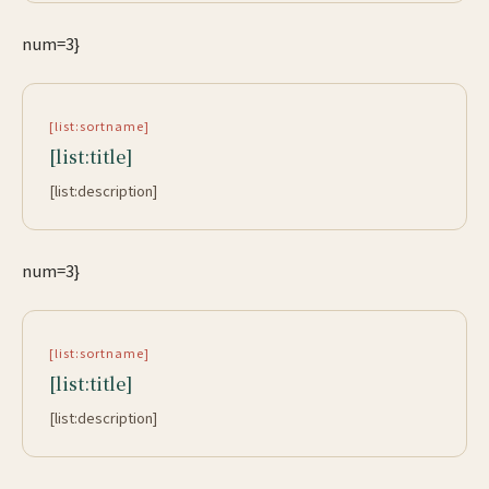
num=3}
[list:sortname]
[list:title]
[list:description]
num=3}
[list:sortname]
[list:title]
[list:description]