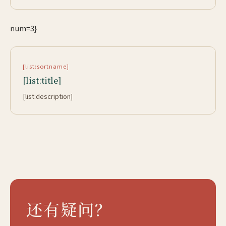
num=3}
[list:sortname]
[list:title]
[list:description]
还有疑问？