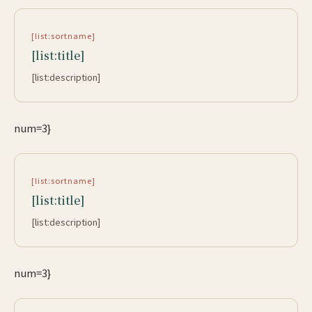
[list:sortname]
[list:title]
[list:description]
num=3}
[list:sortname]
[list:title]
[list:description]
num=3}