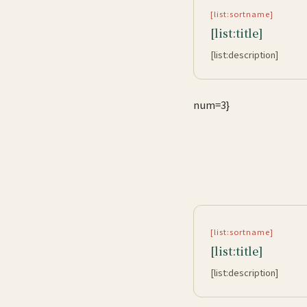
[list:sortname]
[list:title]
[list:description]
num=3}
[list:sortname]
[list:title]
[list:description]