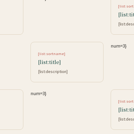
[list:so
[list:ti
[list:des
num=3}
[list:sortname]
[list:title]
[list:description]
num=3}
[list:so
[list:ti
[list:des