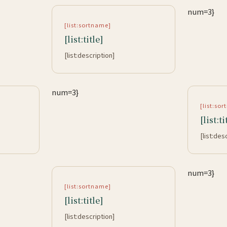
num=3}
[list:sortname]
[list:title]
[list:description]
num=3}
[list:so
[list:ti
[list:des
num=3}
[list:sortname]
[list:title]
[list:description]