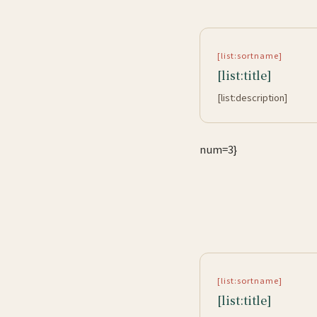
[list:sortname]
[list:title]
[list:description]
num=3}
[list:sortname]
[list:title]