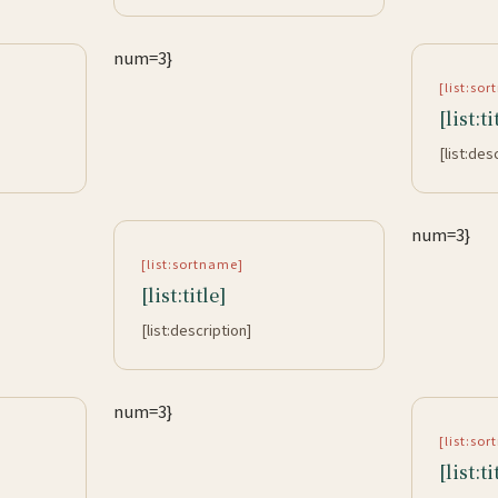
num=3}
[list:so
[list:ti
[list:des
num=3}
[list:sortname]
[list:title]
[list:description]
num=3}
[list:so
[list:ti