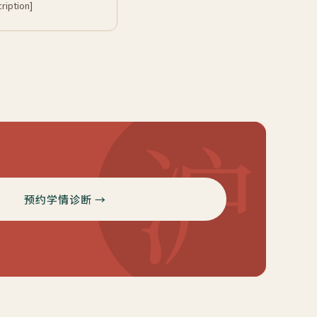
cription]
沪
预约学情诊断 →