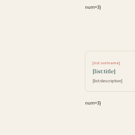
num=3}
[list:sortname]
[list:title]
[list:description]
num=3}