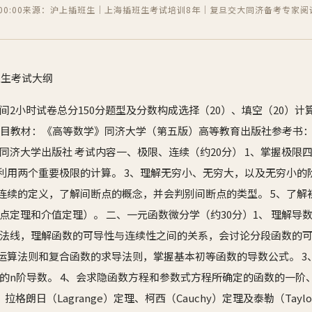
0:00
来源：沪上插班生｜上海插班生考试培训8年｜复旦交大同济备考专家
阅
班生考试大纲
2小时试卷总分150分题型及分数构成选择（20）、填空（20）计算
书目教材：《高等数学》同济大学（第五版）高等教育出版社参考书
同济大学出版社 考试内容一、极限、连续（约20分） 1、掌握极限
握利用两个重要极限的计算。 3、理解无穷小、无穷大，以及无穷小
数连续的定义，了解间断点的概念，并会判别间断点的类型。 5、了
点定理和介值定理）。 二、一元函数微分学（约30分）1、 理解导
法线，理解函数的可导性与连续性之间的关系，会讨论分段函数的
则运算法则和复合函数的求导法则，掌握基本初等函数的导数公式。 
的n阶导数。 4、会求隐函数方程和参数式方程所确定的函数的一阶、
、拉格朗日（Lagrange）定理、柯西（Cauchy）定理及泰勒（Tay