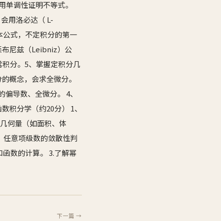
利用单调性证明不等式。
用洛必达（ L-
基本公式，不定积分的第一
尼兹（Leibniz）公
常积分。5、掌握定积分几
微分的概念，会求全微分。
的偏导数、全微分。 4、
积分学（约20分） 1、
求几何量（如面积、体
数、任意项级数的敛散性判
函数的计算。 3.了解幂
下一篇 →