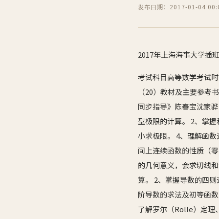
发布日期：2017-01-04 00:0
2017年上海海事大学插
考试科目高等数学考试时间
（20）教材及主要参考
同步指导》陈春宝沈家骅
型极限的计算。 2、掌
小求极限。 4、理解函
间上连续函数的性质（零
的几何意义，会求切线和
算。 2、掌握导数的四
阶导数的求法及初等函数
了解罗尔（Rolle）定理