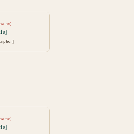
rtname]
tle]
cription]
rtname]
tle]