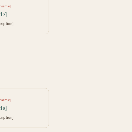
rtname]
tle]
cription]
rtname]
tle]
cription]