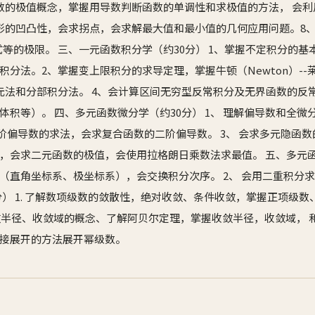
数的极值概念，掌握用导数判断函数的单调性和求极值的方法， 会
形的凹凸性，会求拐点，会求解最大值和最小值的几何应用问题。8、会
求未定式等的极限。 三、一元函数积分学（约30分） 1、掌握不定积分的
分法。2、掌握变上限积分的求导定理，掌握牛顿（Newton）--莱布
元法和分部积分法。 4、会计算区间无穷型反常积分及无界函数的反
体积等）。 四、多元函数微分学（约30分） 1、 理解偏导数和全
阶偏导数的求法，会求复合函数的二阶偏导数。 3、 会求多元隐函数
，会求二元函数的极值，会使用拉格朗日乘数法求最值。 五、多元函数
（直角坐标系、极坐标系），会交换积分次序。 2、 会用二重积分
分） 1. 了解数项级数的敛散性，绝对收敛、条件收敛，掌握正项级
收敛半径、收敛域的概念、了解阿贝尔定理，掌握收敛半径，收敛域， 和
接展开的方法展开幂级数。