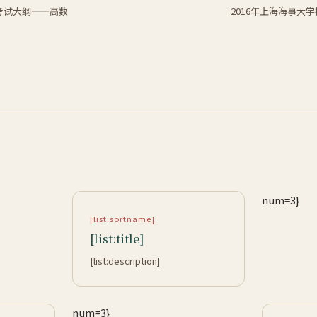
生考试大纲——高数
2016年上海海事大
num=3}
[list:sortname]
[list:title]
[list:description]
num=3}