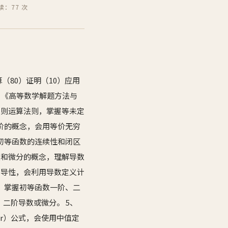
读：77 次
（80）证明（10）应用
：《高等数学解题方法与
四则运算法则，掌握等未定
的阶的概念，会用等价无穷
解初等函数的连续性和闭区
数和微分的概念，理解导数
可导性，会利用导数定义计
3、掌握初等函数一阶、二
二阶导数或微分。 5、
lor）公式，会使用中值定