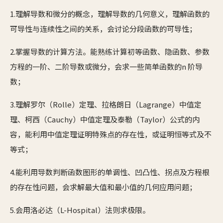
1.理解导数和微分的概念，理解导数的几何意义，理解函数的
可导性与连续性之间的关系，会讨论分段函数的可导性；
2.掌握导数的计算方法。能熟练计算初等函数、隐函数、参数
方程的一阶、二阶导数或微分，会求一些简单函数的n 阶导
数；
3.理解罗尔（Rolle）定理、拉格朗日（Lagrange）中值定
理、柯西（Cauchy）中值定理及泰勒（Taylor）公式的内
容，能利用中值定理证明特殊点的存在性，或证明恒等式及不
等式；
4.能利用导数判断函数图形的单调性、凹凸性、拐点及方程根
的存在性问题，会求解最大值和最小值的几何应用问题；
5.会用洛必达（L-Hospital）法则求极限。