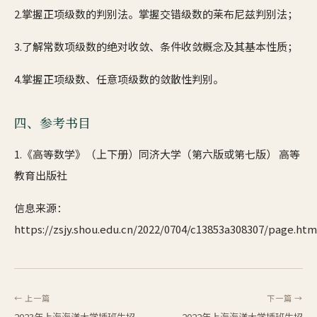
2.掌握正项级数的判别法。掌握交错级数的莱布尼兹判别法；
3.了解常数项级数的绝对收敛、条件收敛概念及其基本性质；
4.掌握正项级数、任意项级数的敛散性判别。
四、参考书目
1.《高等数学》（上下册）同济大学（第六版或第七版） 高等
教育出版社
信息来源：
https://zsjy.shou.edu.cn/2022/0704/c13853a308307/page.htm
← 上一篇
下一篇 →
2023年上海海洋大学插班生招
2022年上海海洋大学插班生招