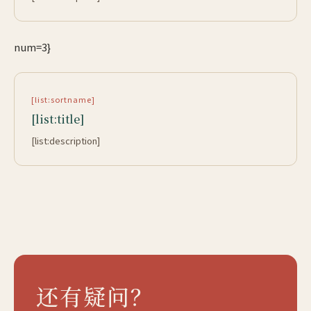
num=3}
[list:sortname]
[list:title]
[list:description]
还有疑问？