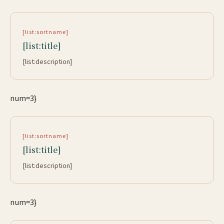
[list:sortname]
[list:title]
[list:description]
num=3}
[list:sortname]
[list:title]
[list:description]
num=3}