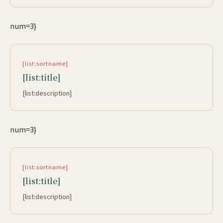
num=3}
[list:sortname]
[list:title]
[list:description]
num=3}
[list:sortname]
[list:title]
[list:description]